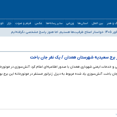
 و هنر
بین الملل
استان‌ها
ورزشی
سایر رسانه‌ها
عکس
فیلم و صوت
بازار
تلو
رفته‌ایم
و دکترای تخصصی جغرافیای نظامی دافوس آجا
مان بالاتر از آستانه هشدار
 برج سعیدیه شهرستان همدان / یک نفر جان باخت
و خدمات ایمنی شهرداری همدان با صدور اطلاعیه‌ای اعلام کرد: آتش‌سوزی در موتورخا
جان باخت. آتش‌سوزی یاد شده مربوط به دیزل ژنراتور مستقر در موتورخانه این برج ب
: