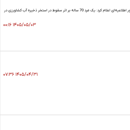
مرکز اورژانس پیش‌بیمارستانی و مرکز مدیریت حوادث و فوریت‌های پزشکی دانشگاه علوم پزشکی استان همدان با صدور اطلاعیه‌ای اعلام کرد: یک مرد 70 ساله بر اثر سقوط در استخر ذخیره آب کشاورزی در
۱۴۰۵/۰۵/۰۳ ۰۰:۱۶
۱۴۰۵/۰۴/۳۱ ۰۷:۳۶