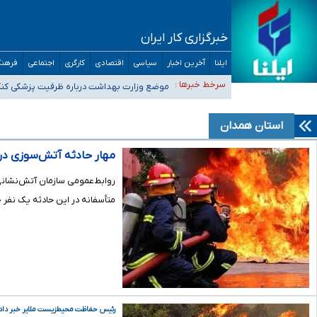
خبرگزاری کار ایران
ایلنا
آخرین اخبار
سیاسی
اقتصادی
کارگری
اجتماعی
فرهنگ
۴۰ تا ۵۰ روز گرمای نسبی در پیش داریم/ دمای تهران به ۳۸ درجه می‌رسد
سرخط خبرها :
موضع وزارت بهداشت درباره ظرفیت پزشکی کنکور ۱۴۰۵: خواستار اصلاح ظرفیت‌ها هستیم، اما هنوز پاسخ مشخصی نگ
تعویق آزمون ورودی دکترای تخصصی فرماندهی صحنه عملیات 
خبرنگاران راویان حقیقت با دغدغه نان، مسکن و بیمه
استان همدان
آخرین وضعیت شیوع عفونت‌های تنفسی در کشور/ خوزستان و کر
مهار حادثه آتش‌سوزی در
روابط‌عمومی سازمان آتش‌نشانی 
متأسفانه در این حادثه یک نفر 
رئیس حفاظت محیط‌زیست ملایر خبر داد