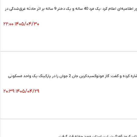
مرکز اورژانس پیش‌بیمارستانی و مرکز مدیریت حوادث و فوریت‌های پزشکی دانشگاه علوم پزشکی استان همدان با صدور اطلاعیه‌ای اعلام کرد: یک مرد 40 ساله و یک دختر 9 ساله بر اثر حادثه غرق‌شدگی در
۱۴۰۵/۰۴/۳۰ ۲۲:۰۰
مدیرکل پزشکی قانونی استان همدان به وقوع حادثه گازگرفتگی منجر به مرگ در یکی از شهرستان‌های تابعه این استان اشاره کرده و گفت: گاز مونوکسیدکربن جان 2 جوان را در پارکینگ یک واحد مسکونی
۱۴۰۵/۰۴/۲۹ ۲۰:۳۹
ن کبودرآهنگ در این استان مورد حمله قرار گرفت.