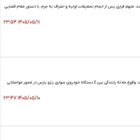
 متهم فراری‌ پس از انجام تحقیقات اولیه و اعتراف به جرم، با دستور مقام قضایی
۱۴۰۵/۰۵/۱۱ ۲۳:۵۴
رئیس اورژانس پیش‌بیمارستانی و مرکز مدیریت حوادث و فوریت‌های پزشکی دانشکده علوم پزشکی استان همدان گفت: وقوع حادثه رانندگی بین 2 دستگاه خودروی سواری پژو پارس در محور مواصلاتی
۱۴۰۵/۰۵/۱۰ ۲۳:۴۷