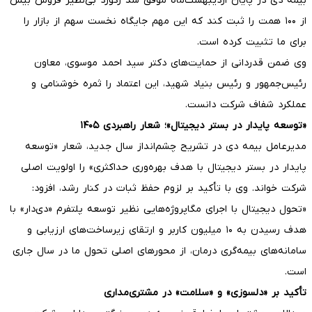
بیمه دی در پایان اردیبهشت‌ماه موفق شد رکورد بی‌نظیر فروش بیش
از ۱۰۰ همت را ثبت کند که این مهم جایگاه نخست سهم از بازار را
برای ما تثبیت کرده است.
وی ضمن قدردانی از حمایت‌های دکتر سید احمد موسوی، معاون
رئیس‌جمهور و رئیس بنیاد شهید، این اعتماد را ثمره خوشنامی و
عملکرد شفاف شرکت دانست.
«توسعه پایدار در بستر دیجیتال»؛ شعار راهبردی ۱۴۰۵
مدیرعامل بیمه دی در تشریح چشم‌انداز سال جدید، شعار «توسعه
پایدار در بستر دیجیتال با هدف بهره‌وری حداکثری» را اولویت اصلی
شرکت خواند. وی با تأکید بر لزوم حفظ ثبات در کنار رشد، افزود:
«تحول دیجیتال با اجرای مگاپروژه‌هایی نظیر توسعه پلتفرم «دی‌دار» با
هدف رسیدن به ۱۰ میلیون کاربر و ارتقای زیرساخت‌های ارزیابی و
سامانه‌های بیمه‌گری درمان، از محورهای اصلی تحول ما در سال جاری
است.
تأکید بر «دلسوزی» و «سلامت» در مشتری‌مداری