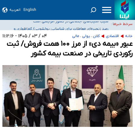
English
العربیه
۵۰ ایستگاه هواشناسی در جنگ دچار آسیب‌های جدی شدند/ تخریب کامل دو رادار در
بوشهر و اهواز
شیب آسیب‌های اجتماعی در کشور افزایشی است
سرخط خبرها :
رصد زنجیره‌ای معاملات برای شناسایی پولشویی/ کم‌اظهاری و
بیش‌اظهاری زیر ذره‌بین مالیاتی
«حسین آقایاری» تراستی ابربدهکار کیست؟/ غارت پول نفت کشور با پاسپورت
۰۴ / ۰۳ / ۱۴۰۵ - ۱۱:۱۲:۱۶
خانه
اقتصادی
کلان ، پولی ، مالی
ایرانی- افغانستانی
آسیب‌های جنگ، صدور گواهینامه موتورسواری زنان را به تأخیر انداخت
عبور «بیمه دی» از مرز ۱۰۰ همت فروش/ ثبت
رکوردی تاریخی در صنعت بیمه کشور