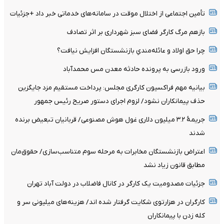
تأمین اجتماعی از اختلال موقت در سامانه‌های خدماتی خبر داد +جزئیات
بازهم مرگ کارگر فضای سبز شهرداری بر اثر تصادف
چرا حق اولاد و عائله‌مندیِ بازنشستگان افزایش نیافت؟
ورود بازرسی به پرونده حادثه معدن مس محمدآباد
بیانیه مهم فراکسیون کارگری مجلس: پرداخت مستقیم مزد جایگزین
حذف پیمانکاران نشود/ لزوم اجرای دستور صریح رئیس جمهور
جریمۀ ۳.۲ میلیون دلاری غول هوش مصنوعی/ قربانیان تبعیض برنده
شدند
اعتراض بازنشستگان مخابرات به مرحله سوم متناسب‌سازی/ حقوق‌مان
مطابق قانون زیاد نشد
جزئیات مصدومیت یک کارگر در کانال فاضلاب در دولت آباد تهران
کارگران در هزارتوی شکایت گرفتار شده اند/ هزینه‌های میلیونی سر و
کله زدن با پیمانکاران