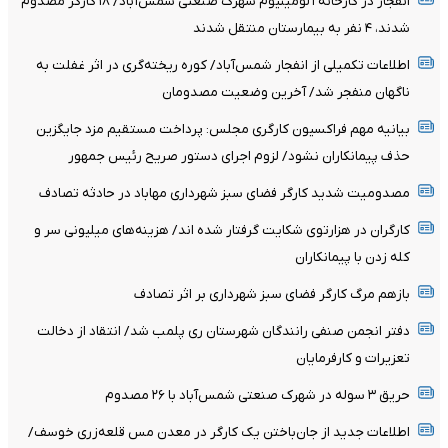
انفجار در کارخانه آلومینیوم شهرک صنعتی شمس‌آباد/ ۱۸ کارگر مصدوم
شدند، ۴ نفر به بیمارستان منتقل شدند
اطلاعات تکمیلی از انفجار شمس‌آباد/ کوره ریخته‌گری در اثر غفلت به
ناگهان منفجر شد/ آخرین وضعیت مصدومان
بیانیه مهم فراکسیون کارگری مجلس: پرداخت مستقیم مزد جایگزین
حذف پیمانکاران نشود/ لزوم اجرای دستور صریح رئیس جمهور
مصدومیت شدید کارگر فضای سبز شهرداری مهاباد در حادثه تصادف
کارگران در هزارتوی شکایت گرفتار شده اند/ هزینه‌های میلیونی سر و
کله زدن با پیمانکاران
بازهم مرگ کارگر فضای سبز شهرداری بر اثر تصادف
دفتر انجمن صنفی رانندگان شهرستان ری پلمب شد/ انتقاد از دخالت
تعزیرات و کارفرمایان
حریق ۳ سوله در شهرک صنعتی شمس‌آباد با ۲۶ مصدوم
اطلاعات جدید از جان‌باختن یک کارگر در معدن مس قلعه‌زری خوسف/