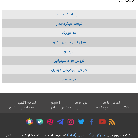
دانلود آهنگ جدید
قیمت میلگردآجدار
به موزیک
هتل قصر طلایی مشهد
خرید تور
فروش مواد شیمیایی
طراحی اپلیکیشن موبایل
خرید عطر
تماس با ما
درباره ما
آرشیو
تعرفه آگهی
RSS
پیوندها
لیست دفاتر استانها
خدمات رسانه ای
تمام حقوق برای
خبرگزاری کار ايران (ايلنا)
محفوظ است. استفاده از مطالب با ذکر