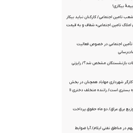
یمۀ بیکاری!
شعب تامین اجتماعی/ کارکنان نباید بیکار
 املاک تامین اجتماعی» شفاف و به قیمت
 تأمین اجتماعی در خصوص فعالیت
ات‌رسانی
قات بازنشستگان مشخص شد؟/ رایزنی
کارگر شهرداری مهاباد همچنان در بخش
مراقبت‌های ویژه بستری است/ راننده متخلف دختری ۱۱
زیع برق عراق/ دو ماه حقوق پرداخت
م در مناطق نفتی ایلام/ آیا ضوابط