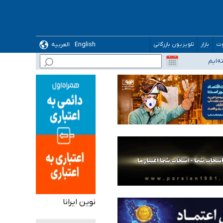
English
العربیه
وت
بازار
تلویزیون بازرگانی
نوین ایرانا