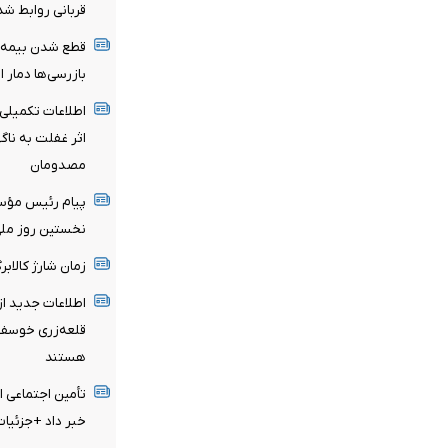
قربانی روابط ش
بازرسی‌ها دمار ا
اطلاعات تکمیلی 
اثر غفلت به نا
مصدومان
پیام رئیس مؤسس
نخستین روز ملی 
زمان شارژ کالاب
اطلاعات جدید ا
قلعه‌زری خوسف/
هستند
تأمین اجتماعی ا
خبر داد +جزئیات