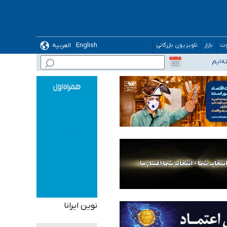
English
العربیه
وت
بازار
تلویزیون بازرگانی
نوین ایرانا