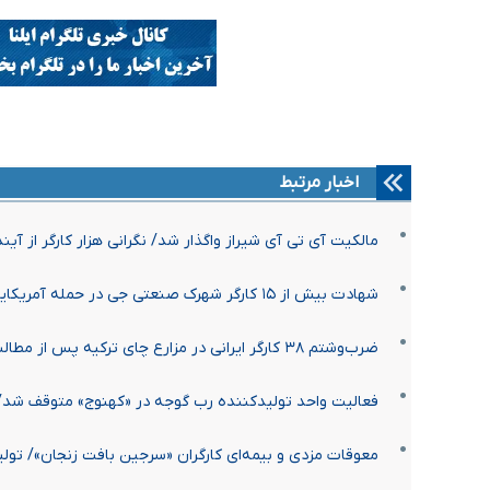
اخبار مرتبط
مالکیت آی‌ تی آی شیراز واگذار شد/ نگرانی هزار کارگر از آین
شهادت بیش از ۱۵ کارگر شهرک صنعتی جی در حمله آمریکایی صهیونی
ضرب‌وشتم ۳۸ کارگر ایرانی در مزارع چای ترکیه پس از مطالبه دستمزد/ کارفرمای متهم آزاد شد
فعالیت واحد تولیدکننده رب گوجه در «کهنوج» متوقف شد/ 
معوقات مزدی و بیمه‌ای کارگران «سرجین بافت زنجان»/ تولی