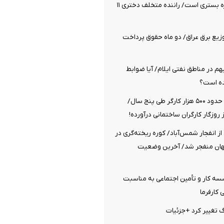
مراقبت‌های ویژه بستری است/ راننده متخلف دختری ۱۱
زیع برق عراق/ دو ماه حقوق پرداخت
م در مناطق نفتی ایلام/ آیا ضوابط
ده است؟
قطع شدن بیمه حدود ۵۰۰ هزار کارگر طی پنج سال/
ز روزگار کارگران ساختمانی درآورده!
از انفجار شمس‌آباد/ کوره ریخته‌گری در
گهان منفجر شد/ آخرین وضعیت
ه کار و تأمین اجتماعی به مناسبت
کارفرما
رگ تغییر کرد +جزئیات