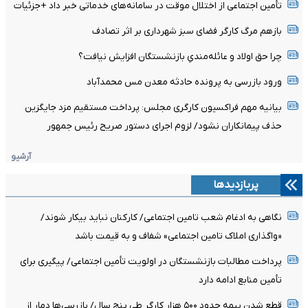
تأمین اجتماعی از اختلال موقت در سامانه‌های خدماتی خبر داد +جزئیات
بازهم مرگ کارگر فضای سبز شهرداری بر اثر تصادف
چرا حق اولاد و عائله‌مندیِ بازنشستگان افزایش نیافت؟
ورود بازرسی به پرونده حادثه معدن مس محمدآباد
بیانیه مهم فراکسیون کارگری مجلس: پرداخت مستقیم مزد جایگزین
حذف پیمانکاران نشود/ لزوم اجرای دستور صریح رئیس جمهور
آرشیو
پربازدیدها
نگاهی به ادغام شعب تامین اجتماعی/ کارکنان نباید بیکار شوند/
«واگذاری املاک تامین اجتماعی» شفاف و به قیمت باشد
پرداخت مطالبات بازنشستگان در اولویت تأمین اجتماعی/ پیگیری برای
تأمین منابع ادامه دارد
قطع شدن بیمه حدود ۵۰۰ هزار کارگر طی پنج سال/ بازرسی‌ها دمار از