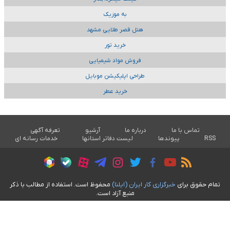
به موزیک
هتل قصر طلایی مشهد
خرید تور
فروش مواد شیمیایی
طراحی اپلیکیشن موبایل
خرید عطر
تماس با ما
درباره ما
آرشیو
تعرفه آگهی
RSS
پیوندها
لیست دفاتر استانها
خدمات رسانه ای
تمام حقوق برای
خبرگزاری کار ايران (ايلنا)
محفوظ است. استفاده از مطالب با ذکر
منبع آزاد است.
طراحی سایت خبری آسام