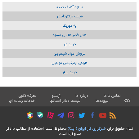
دانلود آهنگ جدید
قیمت میلگردآجدار
به موزیک
هتل قصر طلایی مشهد
خرید تور
فروش مواد شیمیایی
طراحی اپلیکیشن موبایل
خرید عطر
تماس با ما
درباره ما
آرشیو
تعرفه آگهی
RSS
پیوندها
لیست دفاتر استانها
خدمات رسانه ای
تمام حقوق برای
خبرگزاری کار ايران (ايلنا)
محفوظ است. استفاده از مطالب با ذکر
منبع آزاد است.