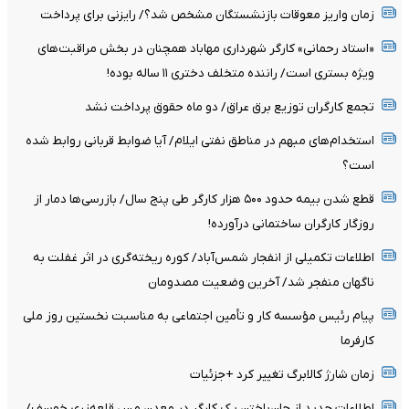
زمان واریز معوقات بازنشستگان مشخص شد؟/ رایزنی برای پرداخت
«استاد رحمانی» کارگر شهرداری مهاباد همچنان در بخش مراقبت‌های
ویژه بستری است/ راننده متخلف دختری ۱۱ ساله بوده!
تجمع کارگران توزیع برق عراق/ دو ماه حقوق پرداخت نشد
استخدام‌های مبهم در مناطق نفتی ایلام/ آیا ضوابط قربانی روابط شده
است؟
قطع شدن بیمه حدود ۵۰۰ هزار کارگر طی پنج سال/ بازرسی‌ها دمار از
روزگار کارگران ساختمانی درآورده!
اطلاعات تکمیلی از انفجار شمس‌آباد/ کوره ریخته‌گری در اثر غفلت به
ناگهان منفجر شد/ آخرین وضعیت مصدومان
پیام رئیس مؤسسه کار و تأمین اجتماعی به مناسبت نخستین روز ملی
کارفرما
زمان شارژ کالابرگ تغییر کرد +جزئیات
اطلاعات جدید از جان‌باختن یک کارگر در معدن مس قلعه‌زری خوسف/