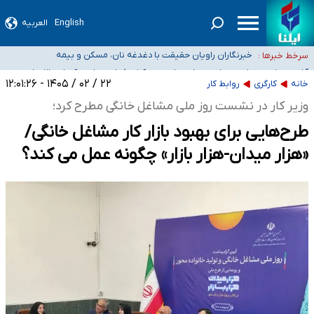
۴۰ تا ۵۰ روز گرمای نسبی در پیش داریم/ دمای تهران به ۳۸ درجه می‌رسد
موضع وزارت بهداشت درباره ظرفیت پزشکی کنکور ۱۴۰۵: خواستار اصلاح ظرفیت‌ها
English
العربیه
هستیم، اما هنوز پاسخ مشخصی نگرفته‌ایم
تعویق آزمون ورودی دکترای تخصصی فرماندهی صحنه عملیات و دکترای تخصصی
جغرافیای نظامی دافوس آجا
خبرنگاران راویان حقیقت با دغدغه نان، مسکن و بیمه
سرخط خبرها :
آخرین وضعیت شیوع عفونت‌های تنفسی در کشور/ خوزستان و کرمان بالاتر از
۲۲ / ۰۲ / ۱۴۰۵ - ۱۲:۰۱:۲۶
خانه
کارگری
روابط کار
آستانه هشدار
وزیر کار در نشست روز ملی مشاغل خانگی مطرح کرد؛
طرح‌هایی برای بهبود بازار کار مشاغل خانگی/
«هزار میدان-هزار بازار» چگونه عمل می کند؟