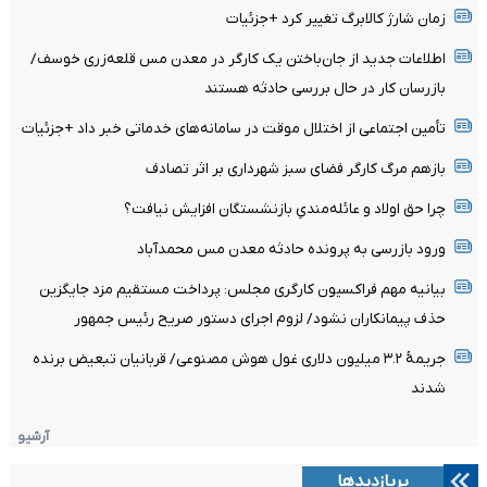
زمان شارژ کالابرگ تغییر کرد +جزئیات
اطلاعات جدید از جان‌باختن یک کارگر در معدن مس قلعه‌زری خوسف/
بازرسان کار در حال بررسی حادثه هستند
تأمین اجتماعی از اختلال موقت در سامانه‌های خدماتی خبر داد +جزئیات
بازهم مرگ کارگر فضای سبز شهرداری بر اثر تصادف
چرا حق اولاد و عائله‌مندیِ بازنشستگان افزایش نیافت؟
ورود بازرسی به پرونده حادثه معدن مس محمدآباد
بیانیه مهم فراکسیون کارگری مجلس: پرداخت مستقیم مزد جایگزین
حذف پیمانکاران نشود/ لزوم اجرای دستور صریح رئیس جمهور
جریمۀ ۳.۲ میلیون دلاری غول هوش مصنوعی/ قربانیان تبعیض برنده
شدند
آرشیو
پربازدیدها