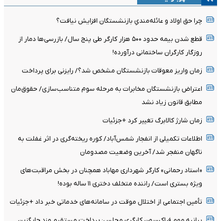
چرا حق اولاد و عائله‌مندیِ بازنشستگان افزایش نیافت؟
قطع شدن بیمه حدود ۵۰۰ هزار کارگر طی پنج سال/ بازرسی‌ها دمار از
روزگار کارگران ساختمانی درآورده!
زمان واریز معوقات بازنشستگان مشخص شد؟/ رایزنی برای پرداخت
اعتراض بازنشستگان مخابرات به مرحله سوم متناسب‌سازی/ حقوق‌مان
مطابق قانون زیاد نشد
زمان شارژ کالابرگ تغییر کرد +جزئیات
اطلاعات تکمیلی از انفجار شمس‌آباد/ کوره ریخته‌گری در اثر غفلت به
ناگهان منفجر شد/ آخرین وضعیت مصدومان
«استاد رحمانی» کارگر شهرداری مهاباد همچنان در بخش مراقبت‌های
ویژه بستری است/ راننده متخلف دختری ۱۱ ساله بوده!
تأمین اجتماعی از اختلال موقت در سامانه‌های خدماتی خبر داد +جزئیات
بیانیه مهم فراکسیون کارگری مجلس: پرداخت مستقیم مزد جایگزین