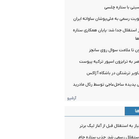
تی با ستاره چلسی
یت رسمی به ملی‌پوشان ساواته ایران
ز استقلال جدا شد؛ پایان همکاری ستاره
ها
ن تا علامت سوال روی سانچز
صر به ترابزون اسپور ترکیه پیوست
اویر ترشتگن در باشگاه آژاکس
آرشیو
ها
ز به استقلال قبل از آغاز لیگ برتر
استقلال رسمی شد: جذب ستاره جام