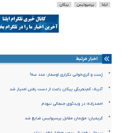
ایلنا
پرسپولیس
پیکان
اخبار مرتبط
ژست و کری‌خوانی تکراری اوسمار: عدد سه!
آذرباد: کم‌تجربگی پیکان باعث از دست رفتن امتیاز شد
احمدزاده: در ویدئوی جنجالی نبودم
کریمیان: حق‌مان مقابل پرسپولیس ضایع شد
پیروانی: فوتبال بدون هوادار لطفی ندارد