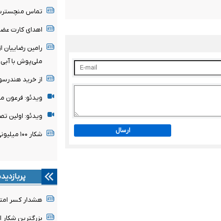
تماس منچسترسی
اهدای کارت عضو
رامین رضاییان ا
ملی‌پوش با آبی‌
از خرید هندرسو
ویدئو: فرعون م
ویدئو: اولین تص
ارسال
شکار ۱۰۰ میلیونی پدیده ساحل‌عاجی توسط رئال مادرید
پربازدید
هشدار کسر امتیا
بزرگترین شکار 