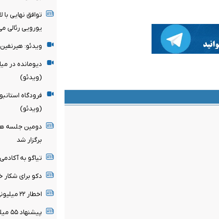
یورویی رئالی می
ویدئو: هیرنفین 
دیومانده در می
(ویدئو)
فرودگاه استانبو
(ویدئو)
دومین جلسه هیأ
برگزار شد
تیاگو به آکادمی
دکو برای شکار خ
اخطار ۲۲ میلیونی رئال مادرید به ستاره برزیلی
پیشنهاد ۵۵ میلیون پوندی برای ستاره سیتی