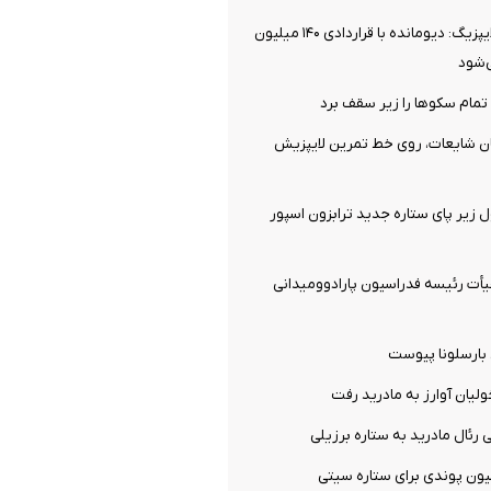
توافق نهایی با لایپزیگ: دیومانده با قراردادی ۱۴۰ میلیون
‌شود
تمام سکوها را زیر سقف برد
ان شایعات، روی خط تمرین لایپزیش
ل زیر پای ستاره جدید ترابزون اسپور
ت رئیسه فدراسیون پارادوومیدانی
 بارسلونا پیوست
ولیان آوارز به مادرید رفت