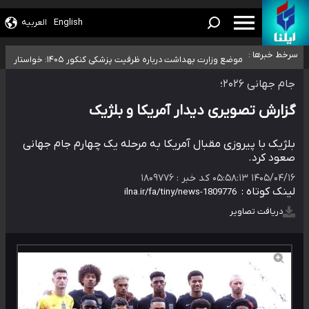
افزایش تعداد مراکز همسان‌گزینی به ۲۳۰ مرکز/ بررسی صلاحیت و نظارت‌ها به
English
العربیه
۴۰ تا ۵۰ روز گرمای نسبی در پیش داریم/ دمای تهران به ۳۸ درجه می‌رسد
سازمان تبلیغات واگذار شده است
سرخط خبرها :
موضع وزارت بهداشت درباره ظرفیت پزشکی کنکور ۱۴۰۵: خواستار
تعویق آزمون ورودی دکترای تخصصی فرماندهی صحنه عملیات و دکترای
اصلاح ظرفیت‌ها هستیم، اما هنوز پاسخ مشخصی نگرفته‌ایم
جام جهانی ۲۰۲۶؛
تخصصی جغرافیای نظامی دافوس آجا
خبرنگاران راویان حقیقت با دغدغه نان، مسکن و بیمه
گزارش تصویری دیدار آمریکا و بلژیک
بلژیک با پیروزی مقبال آمریکا به مرحله یک چهارم جام جهانی
صعود کرد.
۱۴۰۵/۰۴/۱۶ ۰۵:۵۸:۱۳
کد خبر :
۱۸۰۹۷۷۶
لینک کوتاه :
دریافت تصاویر