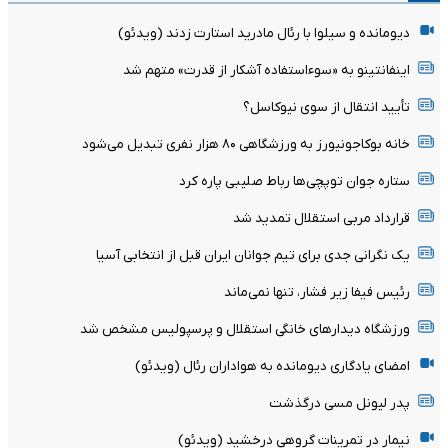
دیومانده و سیلوا با رئال مادرید استارت زدند (ویدئو)
اینفانتینو به «سوءاستفاده آشکار از قدرت» متهم شد
تأیید انتقال از سوی نیوکاسل؟
خانه بوکاجونیورز به ورزشگاهی ۸۰ هزار نفری تبدیل می‌شود
ستاره جوان توپچی‌ها رباط صلیبی پاره کرد
قرارداد مربی استقلال تمدید شد
یک نگرانی جدی برای تیم جوانان ایران قبل از انتخابی آسیا
رئیس فیفا زیر فشار، تنها نمی‌ماند
ورزشگاه دیدارهای خانگی استقلال و پرسپولیس مشخص شد
امضای یادگاری دیومانده به هواداران رئال (ویدئو)
پدر لیونل مسی درگذشت
نیمار در تمرینات گروهی درخشید (ویدئو)