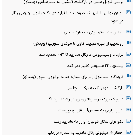
بریس لیونل مسی در بازگشت آتشین به اینترمیامی (ویدئو)
توافق نهایی با لایپزیگ: دیومانده با قراردادی ۱۴۰ میلیون یورویی رئالی
می‌شود
تماس منچسترسیتی با ستاره چلسی
رونمایی از چهره عجیب گاوی با موهای صورتی (ویدئو)
قرارداد وینیسیوس با رئال مادرید تا ۲۰۳۱ تمدید شد
پیشنهاد ۲۲ میلیونی تغییر نمی‌کند
فرودگاه استانبول زیر پای ستاره جدید ترابزون اسپور (ویدئو)
بازگشت مودریک به ترکیب چلسی
هایجک بزرگ بارسلونا؛ رودری در راه کاتالونیا؟
ادیب زارعی به شمس‌آذر قزوین پیوست
دکو برای شکار خولیان آوارز به مادرید رفت
اخطار ۲۲ میلیونی رئال مادرید به ستاره برزیلی