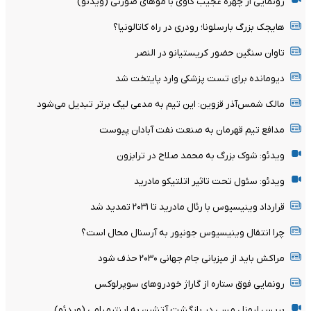
رونمایی از چهره عجیب گاوی با موهای صورتی (ویدئو)
هایجک بزرگ بارسلونا؛ رودری در راه کاتالونیا؟
تاوان سنگین حضور کریستیانو در النصر
دیومانده برای تست پزشکی وارد پایتخت شد
مالک شمس‌آذر قزوین: این تیم به مدعی لیگ برتر تبدیل می‌شود
مدافع تیم قهرمان به صنعت نفت آبادان پیوست
ویدئو: شوک بزرگ به محمد صلاح در ترابزون
ویدئو: سئول تحت تاثیر اتلتیکو مادرید
قرارداد وینیسیوس با رئال مادرید تا ۲۰۳۱ تمدید شد
چرا انتقال وینیسیوس جونیور به آرسنال محال است؟
مراکش باید از میزبانی جام جهانی ۲۰۳۰ حذف شود
رونمایی فوق ستاره از گاراژ خودروهای سوپرلوکس
بریس لیونل مسی در بازگشت آتشین به اینترمیامی (ویدئو)