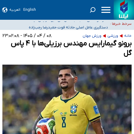
سیدحسن خمینی عزادار شد
English
العربیه
آمار خودکشی نسبت به سال‌های قبل افزایش نیافته است
سرخط خبرها :
دستگیری عامل اصلی حادثه فوت حمیدرضا رجب‌زاده
نباید تفسیرهای سلیقه‌ای از مواضع رسمی کشور ارائه شود
۰۸ / ۰۴ / ۱۴۰۵ - ۲۳:۰۲:۰۸
خانه
ورزشی
ورزش جهان
«زیرمیزی» برای داوطلبان پزشکی سراب است/ دریافت‌های غیرمتعارف در شأن پزشکی
برونو گیمارایس مهندس برزیلی‌ها با ۴ پاس
و کشورمان نیست/ نظام سلامت جلوی این رویه را بگیرد
گل