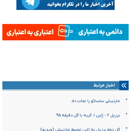
اخبار مرتبط
مارتینلی سلسائو را نجات داد
برزیل ۲ - ژاپن ۱: گریه با گل دقیقه ۹۵
گل دوم برزیل به ژاپن توسط مارتینلی (ویدیو)