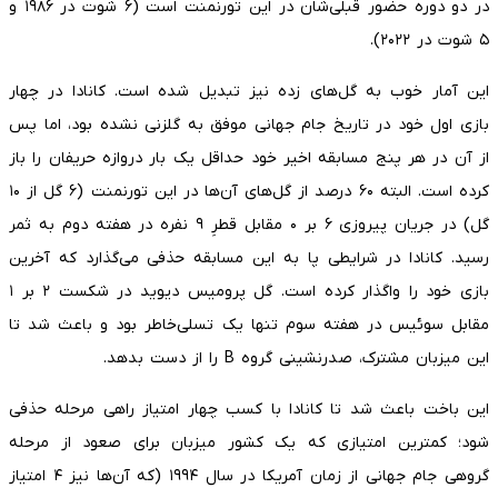
در دو دوره حضور قبلی‌شان در این تورنمنت است (۶ شوت در ۱۹۸۶ و
۵ شوت در ۲۰۲۲).
این آمار خوب به گل‌های زده نیز تبدیل شده است. کانادا در چهار
بازی اول خود در تاریخ جام جهانی موفق به گلزنی نشده بود، اما پس
از آن در هر پنج مسابقه اخیر خود حداقل یک بار دروازه حریفان را باز
کرده است. البته ۶۰ درصد از گل‌های آن‌ها در این تورنمنت (۶ گل از ۱۰
گل) در جریان پیروزی ۶ بر ۰ مقابل قطرِ ۹ نفره در هفته دوم به ثمر
رسید. کانادا در شرایطی پا به این مسابقه حذفی می‌گذارد که آخرین
بازی خود را واگذار کرده است. گل پرومیس دیوید در شکست ۲ بر ۱
مقابل سوئیس در هفته سوم تنها یک تسلی‌خاطر بود و باعث شد تا
این میزبان مشترک، صدرنشینی گروه B را از دست بدهد.
این باخت باعث شد تا کانادا با کسب چهار امتیاز راهی مرحله حذفی
شود؛ کمترین امتیازی که یک کشور میزبان برای صعود از مرحله
گروهی جام جهانی از زمان آمریکا در سال ۱۹۹۴ (که آن‌ها نیز ۴ امتیاز