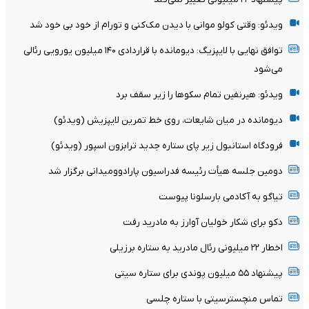
ویدئو: وقتی کولو موانی با دیدن مک‌کنی و تورام از خود بی خود شد
توافق نهایی با لایپزیگ: دیومانده با قراردادی ۱۴۰ میلیون یورویی رئالی
می‌شود
ویدئو: هیرنفین تمام سکوها را زیر سقف برد
دیومانده در میان شایعات، روی خط تمرین لایپزیش (ویدئو)
فرودگاه استانبول زیر پای ستاره جدید ترابزون اسپور (ویدئو)
دومین جلسه هیأت رئیسه فدراسیون پارادوومیدانی برگزار شد
تیاگو به آکادمی بارسلونا پیوست
دکو برای شکار خولیان آوارز به مادرید رفت
اخطار ۲۲ میلیونی رئال مادرید به ستاره برزیلی
پیشنهاد ۵۵ میلیون پوندی برای ستاره سیتی
تماس منچسترسیتی با ستاره چلسی