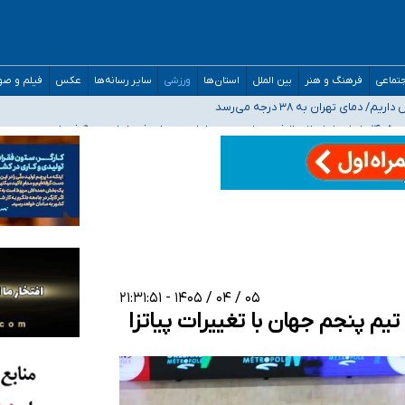
تماعی
فرهنگ و هنر
بین الملل
استان‌ها
ورزشی
سایر رسانه‌ها
عکس
فیلم و ص
 هستیم، اما هنوز پاسخ مشخصی نگرفته‌ایم
صحنه عملیات و دکترای تخصصی جغرافیای نظامی دافوس آجا
 بیمه
۰۵ / ۰۴ / ۱۴۰۵ - ۲۱:۳۱:۵۱
یم پنجم جهان با تغییرات پیاتزا