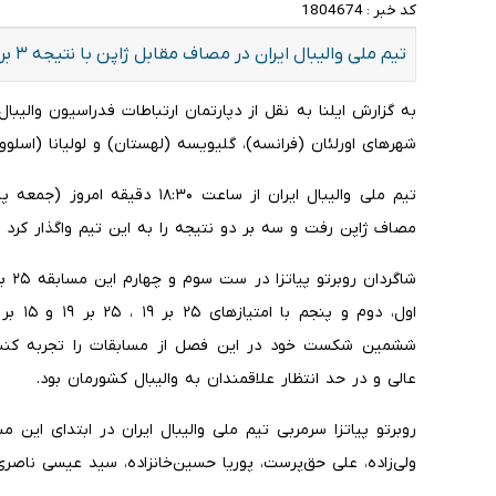
کد خبر :
1804674
تیم ملی والیبال ایران در مصاف مقابل ژاپن با نتیجه ۳ بر دو شکست خورد.
به گزارش ایلنا به نقل از دپارتمان ارتباطات فدراسیون والیبا
شهرهای اورلئان (فرانسه)، گلیویسه (لهستان) و لولیانا (اسلوو
تیم ملی والیبال ایران از ساعت ۳۰
مصاف ژاپن رفت و سه بر دو نتیجه را به این تیم واگذار کرد تا ژاپنی‌ها با ۶ برد متوالی،
ششمین شکست خود در این فصل از مسابقات را تجربه کنند 
عالی و در حد انتظار علاقمندان به والیبال کشورمان بود.
روبرتو پیاتزا سرمربی تیم ملی والیبال ایران در ابتدای این م
ولی‌زاده، علی حق‌پرست، پوریا حسین‌خانزاده، سید عیسی ناصری