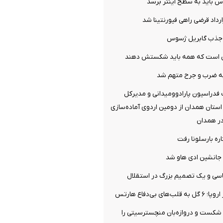
س باید به سطح اینتر برسد
ارداد قرضی راهی فیورنتینا شد
ل جذب گابریل ژسوس
می است که همه باید شکستش دهند
ه ضرب و جرح متهم شد
فدراسیون پارادوومیدانی و مدیرکل
ستان همدان از دومین اردوی آماده‌سازی
در همدان
ره بارسلونا رفت
جانشین ادی هاو شد
سی و یک تصمیم بزرگ در استقلال
ی بی‌دفاع هارتس
 شکست و دروازه‌بان منچسترسیتی را