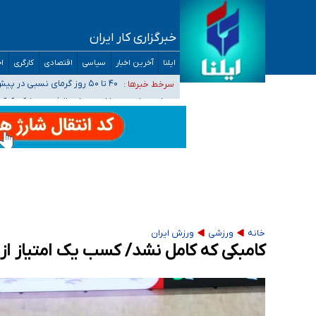
خبرگزاری کار ایران
افزایش تعداد مراکز همسان‌گزینی به ۲۳۰ مرکز/ بررسی صلاحیت و نظارت‌ها به سازمان تبلیغات واگذار شده است
ایلنا
آخرین اخبار
سیاسی
اقتصادی
کارگری
اج
۴۰ تا ۵۰ روز گرمای نسبی در پیش داریم/ دمای تهران به ۳۸ درجه می‌رسد
سرخط خبرها :
موضع وزارت بهداشت درباره ظرفیت پزشکی کنکور ۱۴۰۵: خواستار اصلاح ظرفیت‌ها
تعویق آزمون ورودی دکترای تخصصی فرماندهی 
خبرنگاران راویان حقیقت با دغدغه نان، مسکن و
خانه
ورزشی
ورزش ایران
کامبکی که کامل نشد/ کسب یک امتیاز از ت