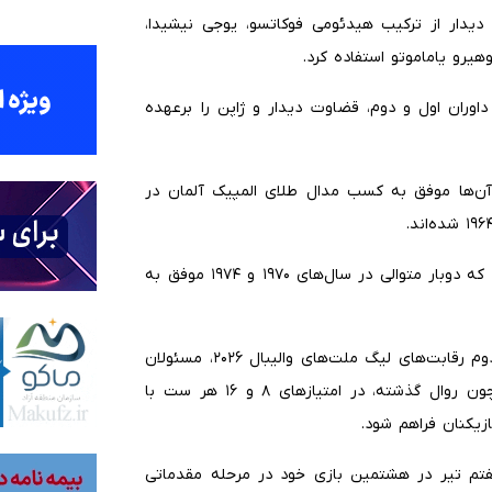
ن دیدار از ترکیب هیدئومی فوکاتسو، یوجی نیشیدا،
وهیرو یاماموتو استفاده کرد.
 داوران اول و دوم، قضاوت دیدار و ژاپن را برعهده
در المپیک را دارد، آن‌ها موفق به کسب مدال طلای المپیک آلمان در
ژاپنی ها ۱۸ بار در رقابت های قهرمانی جهان حضور یافته اند که دوبار متوالی در سال‌های ۱۹۷۰ و ۱۹۷۴ موفق به
با توجه به گرمای هوا در شهر اورلئان فرانسه میزبان هفته دوم رقابت‌های لیگ ملت‌های والیبال ۲۰۲۶، مسئولان
برگزاری تصمیم گرفتند مسابقات این هفته در این شهر همچون روال گذشته، در امتیازهای ۸ و ۱۶ هر ست با
زیکنان فراهم شود.
۱۵:۳ دقیقه روز یکشنبه هفتم تیر در هشتمین بازی خود در مرحله مقدماتی