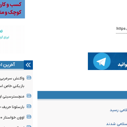
آخرین اخ
واکنش سرمربی مو
بازیکنی خاص ا
منچسترسیتی اولی
بارسلونا حریف ج
لامی رسید
اوون خواستار «
اسلامی شدند