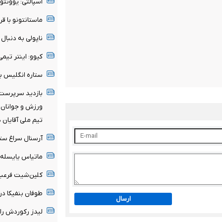
اسپالتی: یوونتو
ماستانتونو با قر
ناپولی به دنبا
کیوو: اینتر تی
ستاره انگلیس ب
بازدید سرپرست 
ورزش و جوانان ا
تیم ملی آقایان 
آرسنال سراغ ستا
ماتیاس یایسله 
کلین‌شیت فرعبا
طوفان بنفیکا در اروپا؛ ۶ گل به قلب‌ها
ارسال
لیدز رکوردش را