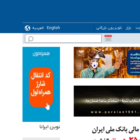
English
العربیه
وت
بازار
تلویزیون بازرگانی
نوین ایرانا