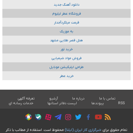
دانلود آهنگ جدید
فروشگاه عطر لیلیوم
قیمت میلگردآجدار
به موزیک
هتل قصر طلایی مشهد
خرید تور
فروش مواد شیمیایی
طراحی اپلیکیشن موبایل
خرید عطر
تماس با ما
درباره ما
آرشیو
تعرفه آگهی
RSS
پیوندها
لیست دفاتر استانها
خدمات رسانه ای
تمام حقوق برای
خبرگزاری کار ايران (ايلنا)
محفوظ است. استفاده از مطالب با ذکر