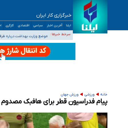
خبرگزاری کار ایران
افزایش تعداد مراکز همسان‌گزینی به ۲۳۰ مرکز/ بررسی صلاحیت و نظارت‌ها به سازمان تبلیغات واگذار شده است
ایلنا
آخرین اخبار
سیاسی
اقتصادی
کارگری
اج
۴۰ تا ۵۰ روز گرمای نسبی در پیش داریم/ دمای تهران به ۳۸ درجه می‌رسد
سرخط خبرها :
موضع وزارت بهداشت درباره ظرفیت پزشکی کنکور ۱۴۰۵: خواستار اصلاح ظرفیت‌ها
تعویق آزمون ورودی دکترای تخصصی فرماندهی 
خبرنگاران راویان حقیقت با دغدغه نان، مسکن و
خانه
ورزشی
ورزش جهان
پیام فدراسیون قطر برای هافبک مصدوم 