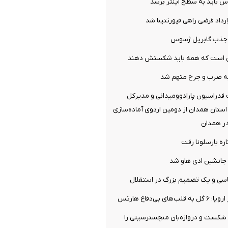
س باید به سطح اینتر برسد
ارداد قرضی راهی فیورنتینا شد
ل جذب گابریل ژسوس
می است که همه باید شکستش دهند
ه ضرب و جرح متهم شد
فدراسیون پارادوومیدانی و مدیرکل
ستان همدان از دومین اردوی آماده‌سازی
در همدان
ره بارسلونا رفت
جانشین ادی هاو شد
سی و یک تصمیم بزرگ در استقلال
ی بی‌دفاع هارتس
 شکست و دروازه‌بان منچسترسیتی را