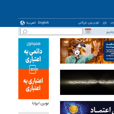
English
العربیه
وت
بازار
تلویزیون بازرگانی
نوین ایرانا