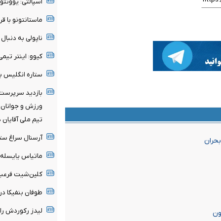
اسپالتی: یوونتو
ماستانتونو با قر
ناپولی به دنبا
کیوو: اینتر تی
ستاره انگلیس ب
بازدید سرپرست 
ورزش و جوانان ا
تیم ملی آقایان 
آرسنال سراغ ستا
بحران
ماتیاس یایسله 
کلین‌شیت فرعبا
طوفان بنفیکا در اروپا؛ ۶ گل به قلب‌ها
لیدز رکوردش را
ون