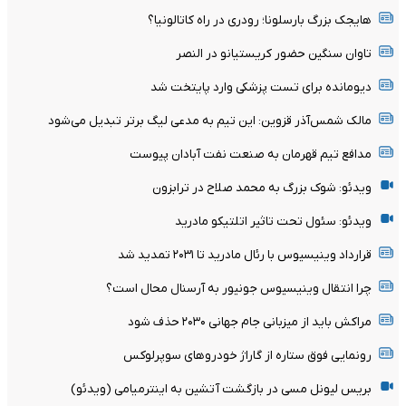
هایجک بزرگ بارسلونا؛ رودری در راه کاتالونیا؟
تاوان سنگین حضور کریستیانو در النصر
دیومانده برای تست پزشکی وارد پایتخت شد
مالک شمس‌آذر قزوین: این تیم به مدعی لیگ برتر تبدیل می‌شود
مدافع تیم قهرمان به صنعت نفت آبادان پیوست
ویدئو: شوک بزرگ به محمد صلاح در ترابزون
ویدئو: سئول تحت تاثیر اتلتیکو مادرید
قرارداد وینیسیوس با رئال مادرید تا ۲۰۳۱ تمدید شد
چرا انتقال وینیسیوس جونیور به آرسنال محال است؟
مراکش باید از میزبانی جام جهانی ۲۰۳۰ حذف شود
رونمایی فوق ستاره از گاراژ خودروهای سوپرلوکس
بریس لیونل مسی در بازگشت آتشین به اینترمیامی (ویدئو)