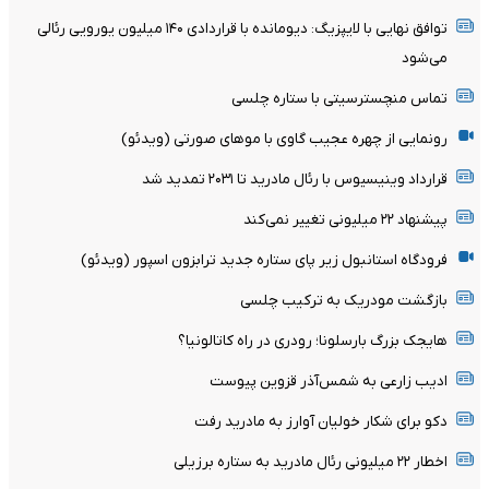
توافق نهایی با لایپزیگ: دیومانده با قراردادی ۱۴۰ میلیون یورویی رئالی
می‌شود
تماس منچسترسیتی با ستاره چلسی
رونمایی از چهره عجیب گاوی با موهای صورتی (ویدئو)
قرارداد وینیسیوس با رئال مادرید تا ۲۰۳۱ تمدید شد
پیشنهاد ۲۲ میلیونی تغییر نمی‌کند
فرودگاه استانبول زیر پای ستاره جدید ترابزون اسپور (ویدئو)
بازگشت مودریک به ترکیب چلسی
هایجک بزرگ بارسلونا؛ رودری در راه کاتالونیا؟
ادیب زارعی به شمس‌آذر قزوین پیوست
دکو برای شکار خولیان آوارز به مادرید رفت
اخطار ۲۲ میلیونی رئال مادرید به ستاره برزیلی