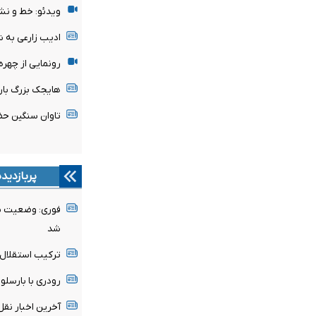
ویدئو: خط و نش
ادیب زارعی به 
رونمایی از چهر
هایجک بزرگ بارسل
تاوان سنگین حض
پربازدید
فوری: وضعیت پن
شد
ترکیب استقلال 
رودری با بارسلون
آخرین اخبار نقل 