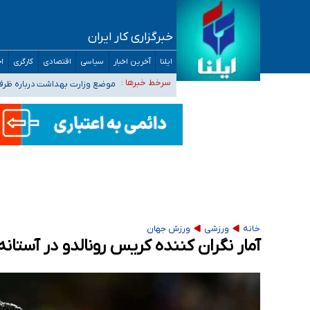
خبرگزاری کار ایران
۴۰ تا ۵۰ روز گرمای نسبی در پیش داریم/ دمای تهران به ۳۸ درجه می‌رسد
ایلنا
آخرین اخبار
سیاسی
اقتصادی
کارگری
اج
موضع وزارت بهداشت درباره ظرفیت پزشکی کنکور ۱۴۰۵: خواستار اصلاح ظرفیت‌ها
سرخط خبرها :
تعویق آزمون ورودی دکترای تخ
خبرنگاران راویان حقیقت با دغدغه نان، مسکن و
آخرین وضعیت شیوع عفونت‌های تنفسی در کشور/ 
خانه
ورزشی
ورزش جهان
آمار نگران کننده کریس رونالدو در آستانه