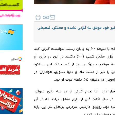
 اخیر خود موفق به گلزنی نشده و عملکرد ضعیفی
به گزارش ایلنا، رونالدو در دیدار دوستانه اخیر مقابل نیجریه که با نتیجه ۲-۱ به پایان رسید، نتوانست گلزنی کند
و تنها یک شوت در چارچوب از سه شوت خود در ۴۵ دقیقه بازی مقابل شیلی (۲-۱) داشت. در این دو بازی، او
موقعیت بزرگ را نیز از دست داد. این عملکرد
 را نیز از دست داد و تنها تشویق هواداران در
۶، نقطه قوت او بود.
داران قرار دارد، اما عدم گلزنی او در سه بازی متوالی،
نگرانی‌هایی را به وجود آورده است. این در حالی است که او در سال ۲۰۲۵ قبل از بازی مقابل ایرلند که در آن
ود. روبرتو مارتینز، سرمربی پرتغال، در این باره