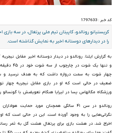
کد خبر :
1797633
کریستیانو رونالدو، کاپیتان تیم ملی پرتغال، در سه بازی
را در دیدارهای دوستانه اخیر به نمایش گذاشته است.
چهار شوت به سمت دروازه داشت که به هدف نرسید و سه 
ضعیف در حالی است که او در بازی مقابل نیجریه چهار توپ
ورزشگاه مگالهاس پسا در لیرایا هنگام تعویضش با گونسالو راموس در دقیقه ۵
رونالدو در سن ۴۱ سالگی همچنان مورد حمایت هوا
اخراج شد، در هشت بازی برای پرتغال هشت گل به ثمر رسانده ب
گفت: «ما برای رونالدو برنامه‌ریزی کرده بودیم که بین ۴۵ تا ۶۰ دقیقه بازی کند.»