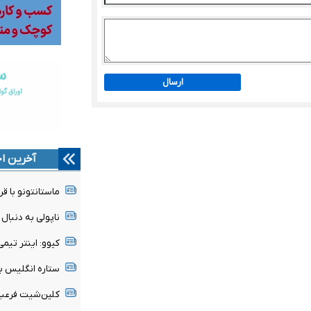
ارسال
آخرین اخ
ماستانتونو با قر
ناپولی به دنبا
کیوو: اینتر تی
ستاره انگلیس ب
کلین‌شیت فرعبا