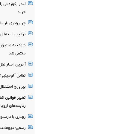
لیدز رکوردش را
خرید
چرا رودری بارسا 
ترکیب استقلال 
شوک به منصوریا
منتفی شد
آخرین اخبار نقل 
تقابل آلومینیو
پیروزی استقلال 
تغییر قوانین ان
رقابت‌های اروپا
رودری با بارسلون
رسمی: دیومانده