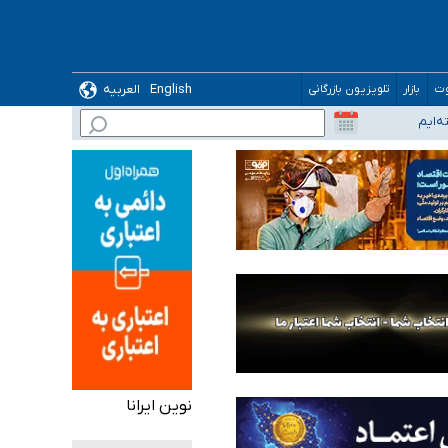
English
العربیه
وت
بازار
تلویزیون بازرگانی
نوین ایرانا