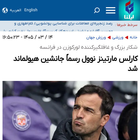
English
العربیه
شیب آسیب‌های اجتماعی در کشور افزایشی است
رصد زنجیره‌ای معاملات برای شناسایی پولشویی/ کم‌اظهاری و
سرخط خبرها :
بیش‌اظهاری زیر ذره‌بین مالیاتی
«حسین آقایاری» تراستی ابربدهکار کیست؟/ غارت پول نفت کشور با
پاسپورت ایرانی- افغانستانی
آسیب‌های جنگ، صدور گواهینامه موتورسواری زنان را به تأخیر انداخت
۱۴ / ۰۳ / ۱۴۰۵ - ۱۶:۵۰:۲۳
خانه
ورزشی
ورزش جهان
درخواست جلسه نمایندگان با رئیس‌جمهور برای تصمیم‌گیری درباره حذف شرکت‌های
شکار بزرگ و غافلگیرکننده لورکوزن در فرانسه
پیمانکاری/ مصوبه دولت انتظار مجلس و نیروهای شرکتی را تأمین نکرد
کارلس مارتینز نوول رسماً جانشین هیولماند
شد