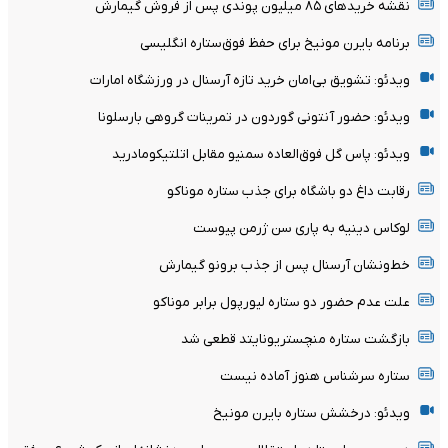
نقشه خریدهای ۸۵ میلیون پوندی پس از فروش گیمارش
برنامه بایرن مونیخ برای حفظ فوق‌ستاره انگلیسی
ویدئو: تشویق بی‌امان خرید تازه آرسنال در ورزشگاه امارات
ویدئو: حضور آنتونی گوردون در تمرینات گروهی بارسلونا
ویدئو: پاس گل فوق‌العاده سمنیو مقابل اتلتیکومادرید
رقابت داغ دو باشگاه برای جذب ستاره موناکو
لوکاس دینیه به پاری سن ژرمن پیوست
خط‌ونشان آرسنال پس از جذب برونو گیمارش
علت عدم حضور دو ستاره لیورپول برابر موناکو
بازگشت ستاره منچستریونایتد قطعی شد
ستاره سرشناس هنوز آماده نیست
ویدئو: درخشش ستاره بایرن مونیخ