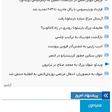
بریس لیونل مسی در بازگشت آتشین به اینترمیامی (ویدئو)
قرارداد وینیسیوس با رئال مادرید تا ۲۰۳۱ تمدید شد
آرسنال سراغ ستاره بارسلونا رفت
هایجک بزرگ بارسلونا؛ رودری در راه کاتالونیا؟
بازگشت مودریک به ترکیب چلسی
ادیب زارعی به شمس‌آذر قزوین پیوست
تاوان سنگین حضور کریستیانو در النصر
ویدئو: شوک بزرگ به محمد صلاح در ترابزون
شوک به منصوریان؛ انتقال مرتضی پورعلی‌گنجی به الطلبه منتفی شد
آرشیو
پیشنهاد امروز