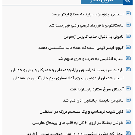
اسپالتی: یوونتوس باید به سطح اینتر برسد
ماستانتونو با قرارداد قرضی راهی فیورنتینا شد
ناپولی به دنبال جذب گابریل ژسوس
کیوو: اینتر تیمی است که همه باید شکستش دهند
ستاره انگلیس به ضرب و جرح متهم شد
بازدید سرپرست فدراسیون پارادوومیدانی و مدیرکل ورزش و جوانان
استان همدان از دومین اردوی آماده‌سازی تیم ملی آقایان در همدان
آرسنال سراغ ستاره بارسلونا رفت
ماتیاس یایسله جانشین ادی هاو شد
کلین‌شیت فرعباسی و یک تصمیم بزرگ در استقلال
طوفان بنفیکا در اروپا؛ ۶ گل به قلب‌های بی‌دفاع هارتس
لیدز رکوردش را شکست و دروازه‌بان منچسترسیتی را خرید