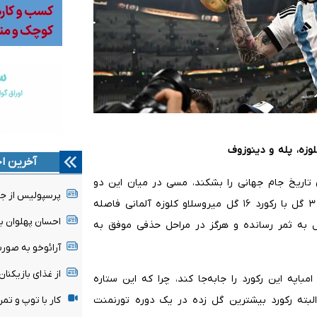
لوزه، پله و دینوزوف
آخرین اخ
ن تاریخ جام جهانی را بشکند، مسی در میان این دو
پرسپولیس از ج
نفر محتمل‌ترین گزینه است. او ۱۳ گل به ثمر رسانده و تنها ۳ گل با رکورد ۱۶ گل میروسلاو کلوزه آلمانی فاصله
احسان پهلوان 
این در حالی است که رونالدو از ۲۲ بازی خود تنها ۸ گل به ثمر رسانده و هرگز در مراحل حذفی موفق به
آرائوخو به صور
از غذای بازیکنا
امباپه این رکورد را جابه‌جا کند، چرا که این ستاره
ر پله قرار دارد. البته رکورد بیشترین گل زده در یک دوره تورنمنت
کار با توپ و تمر