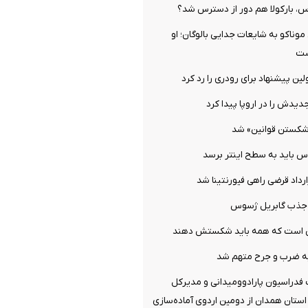
س، بارکولا هم دور از دسترس شد؟
ناکو به شایعات جدایی بالوگان؛ او
ست
ن پیشنهاد برای رودری را رد کرد
دیدش را در اروپا پیدا کرد
شکستن قوانین» شد
س باید به سطح اینتر برسد
ارداد قرضی راهی فیورنتینا شد
ل جذب گابریل ژسوس
می است که همه باید شکستش دهند
ه ضرب و جرح متهم شد
فدراسیون پارادوومیدانی و مدیرکل
ستان همدان از دومین اردوی آماده‌سازی