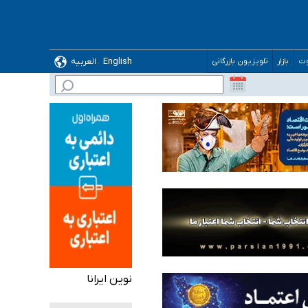
ده
English
العربیه
وت
بازار
تلویزیون بازرگانی
نوین ایرانا