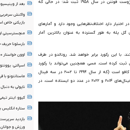
همچنان دست‌نیافتنی به نظر می‌رسد که با ۱۳ گل توسط ژوست فونتن در سال ۱۹۵۸ ثبت شد؛ در حالی که
بعد از وینیسیو
واکنش سرمربی مو
بازیکنی خاص ا
ختیار دارد اختلاف‌نظرهایی وجود دارد و آمارهای
ا تا سال ۱۹۶۶ را پوشش می‌دهد، اما رکورد ۱۰ پاس گل پله به طور گسترده به عنوان بالاترین آمار
منچسترسیتی اولی
بارسلونا حریف ج
 با این رکورد برابر خواهد شد. رونالدو در طرف
اوون خواستار «
ران حضورش در جام جهانی تنها ۲ پاس گل ثبت کرده است. مسی همچنین می‌تواند با رکورد
اسپالتی: یوونتو
بیشترین حضور در مسابقه فینال که با ۳ حضور در اختیار کافو است (که از سال ۱۹۹۴ تا ۲۰۰۲ در سه فینال
ماستانتونو با قر
پیاپی بازی کرد) برابر شود. فوق‌ستاره آرژانتینی با حضور در فینال‌های ۲۰۱۴ و ۲۰۲۲ در عدد دو ایستاده است، در
ناپولی به دنبا
کیوو: اینتر تی
ستاره انگلیس ب
بازدید سرپرست 
ورزش و جوانان ا