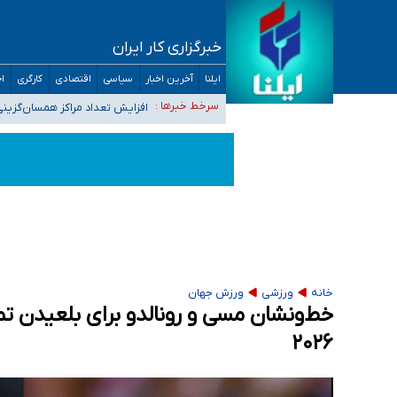
خبرگزاری کار ایران
ضرورت آموزش حریم خصوصی در فضای آنلاین در 
ایلنا
آخرین اخبار
سیاسی
اقتصادی
کارگری
اج
مجرمان از ترس رسوایی
افزایش تعداد مراکز همسان‌گزینی به ۲۳۰ مرکز/ بررسی صلاحیت و نظارت‌ها به سازمان تبلیغات و
سرخط خبرها :
۴۰ تا ۵۰ روز گرمای نسبی در پیش داریم/ دمای تهران به ۳۸ درجه می‌رسد
موضع وزارت بهداشت درباره ظرفیت پزشکی کنکور ۱۴۰۵: خواستار اصلاح ظرفیت‌ها هستیم، اما هنوز پاسخ مشخصی نگرفت
تعویق آزمون ورودی دکترای تخصصی فرماندهی 
خانه
ورزشی
ورزش جهان
خط‌ونشان مسی و رونالدو برای بلعیدن تم
۲۰۲۶