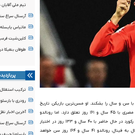
تیم ملی آقایان 
آرسنال سراغ ستا
ماتیاس یایسله 
کلین‌شیت فرعبا
طوفان بنفیکا در اروپا؛ ۶ گل به قلب‌ها
پربازدید
ترکیب استقلال 
رودری با بارسلون
 با سن و سال را بشکند. او مسن‌ترین بازیکن تاریخ
آخرین اخبار نقل 
جام جهانی نخواهد شد چرا که این عنوان به عصام الحضری مصری با ۴۵ سال و ۱۶۱ روز تعلق دارد، اما رونالدو
می‌تواند به مسن‌ترین بازیکن تاریخ فینال‌ها تبدیل شود. این رکورد در حال حاضر با ۴۰ سال و ۱۳۳ روز در اختیار
آرسنال سراغ ستا
دینو زوف ایتالیایی در سال ۱۹۸۲ است. در صورت صعود پرتغال به فینال، رونالدو ۴۱ سال و ۱۶۴ روز سن خواهد
بارسلونا حریف ج