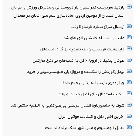
بازدید سرپرست فدراسیون پارادوومیدانی و مدیرکل ورزش و جوانان
استان همدان از دومین اردوی آماده‌سازی تیم ملی آقایان در همدان
آرسنال سراغ ستاره بارسلونا رفت
ماتیاس یایسله جانشین ادی هاو شد
کلین‌شیت فرعباسی و یک تصمیم بزرگ در استقلال
طوفان بنفیکا در اروپا؛ ۶ گل به قلب‌های بی‌دفاع هارتس
لیدز رکوردش را شکست و دروازه‌بان منچسترسیتی را خرید
چرا رودری بارسا را به رئال ترجیح داد؟
ترکیب استقلال برای فصل جدید لو رفت
شوک به منصوریان؛ انتقال مرتضی پورعلی‌گنجی به الطلبه منتفی شد
آخرین اخبار نقل و انتقالات فوتبال ایران
تقابل آلومینیوم و مس شهر بابک برنده نداشت