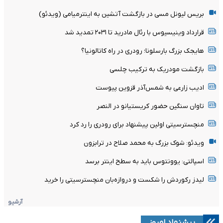
بریس لیونل مسی در بازگشت آتشین به اینترمیامی (ویدئو)
قرارداد وینیسیوس با رئال مادرید تا ۲۰۳۱ تمدید شد
هایجک بزرگ بارسلونا؛ رودری در راه کاتالونیا؟
بازگشت مودریک به ترکیب چلسی
ادیب زارعی به شمس‌آذر قزوین پیوست
تاوان سنگین حضور کریستیانو در النصر
منچسترسیتی اولین پیشنهاد برای رودری را رد کرد
ویدئو: شوک بزرگ به محمد صلاح در ترابزون
اسپالتی: یوونتوس باید به سطح اینتر برسد
لیدز رکوردش را شکست و دروازه‌بان منچسترسیتی را خرید
آرشیو
پیشنهاد امروز