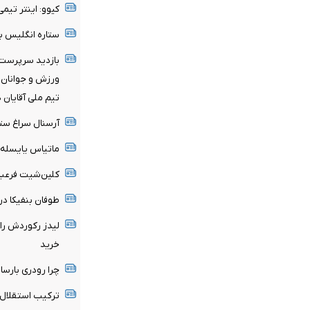
کیوو: اینتر تی
ستاره انگلیس ب
بازدید سرپرست 
ورزش و جوانان ا
تیم ملی آقایان 
آرسنال سراغ ستا
ماتیاس یایسله 
کلین‌شیت فرعبا
طوفان بنفیکا در اروپا؛ ۶ گل به قلب‌ها
لیدز رکوردش را
خرید
چرا رودری بارسا 
ترکیب استقلال 