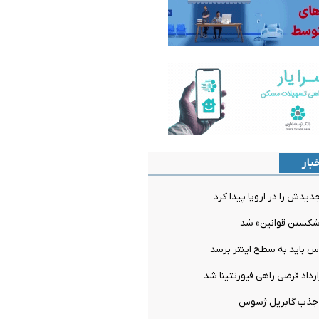
بار
دیدش را در اروپا پیدا کرد
شکستن قوانین» شد
س باید به سطح اینتر برسد
ارداد قرضی راهی فیورنتینا شد
ل جذب گابریل ژسوس