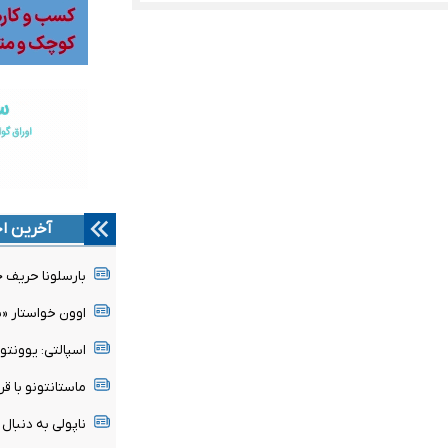
آخرین اخ
بارسلونا حریف ج
اوون خواستار «
اسپالتی: یوونتو
ماستانتونو با قر
ناپولی به دنبا