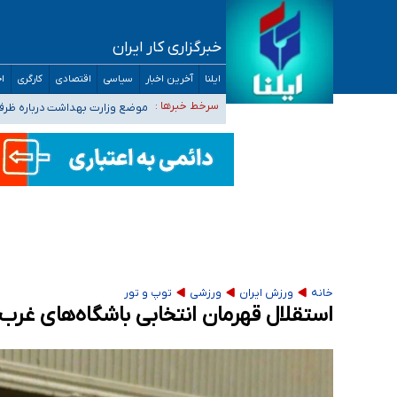
خبرگزاری کار ایران
۴۰ تا ۵۰ روز گرمای نسبی در پیش داریم/ دمای تهران به ۳۸ درجه می‌رسد
ایلنا
آخرین اخبار
سیاسی
اقتصادی
کارگری
اج
موضع وزارت بهداشت درباره ظرفیت پزشکی کنکور ۱۴۰۵: خواستار اصلاح ظرفیت‌ها
سرخط خبرها :
تعویق آزمون ورودی دکترای تخ
خبرنگاران راویان حقیقت با دغدغه نان، مسکن و
آخرین وضعیت شیوع عفونت‌های تنفسی در کشور/ 
خانه
ورزش ایران
ورزشی
توپ و تور
استقلال قهرمان انتخابی باشگاه‌های غرب