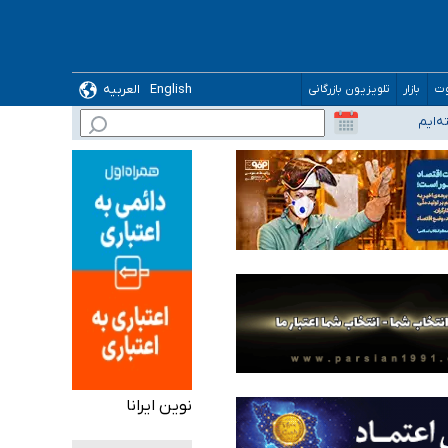
English
العربیه
وت
بازار
تلویزیون بازرگانی
نوین ایرانا