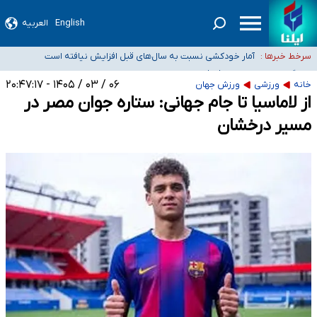
English
العربیه
سیدحسن خمینی عزادار شد
آمار خودکشی نسبت به سال‌های قبل افزایش نیافته است
سرخط خبرها :
دستگیری عامل اصلی حادثه فوت حمیدرضا رجب‌زاده
نباید تفسیرهای سلیقه‌ای از مواضع رسمی کشور ارائه شود
۰۶ / ۰۳ / ۱۴۰۵ - ۲۰:۴۷:۱۷
خانه
ورزشی
ورزش جهان
از لاماسیا تا جام جهانی: ستاره جوان مصر در
«زیرمیزی» برای داوطلبان پزشکی سراب است/ دریافت‌های غیرمتعارف در شأن پزشکی
و کشورمان نیست/ نظام سلامت جلوی این رویه را بگیرد
مسیر درخشان