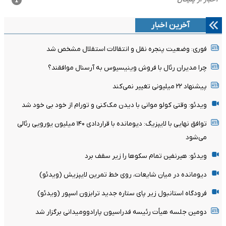
آخرین اخبار
فوری: وضعیت پنجره نقل و انتقالات استقلال مشخص شد
چرا مدیران رئال با فروش وینیسیوس به آرسنال موافقند؟
پیشنهاد ۲۲ میلیونی تغییر نمی‌کند
ویدئو: وقتی کولو موانی با دیدن مک‌کنی و تورام از خود بی خود شد
توافق نهایی با لایپزیگ: دیومانده با قراردادی ۱۴۰ میلیون یورویی رئالی
می‌شود
ویدئو: هیرنفین تمام سکوها را زیر سقف برد
دیومانده در میان شایعات، روی خط تمرین لایپزیش (ویدئو)
فرودگاه استانبول زیر پای ستاره جدید ترابزون اسپور (ویدئو)
دومین جلسه هیأت رئیسه فدراسیون پارادوومیدانی برگزار شد