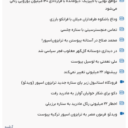
توافق نهایی با لایپزیگ: دیومانده با قراردادی ۱۴۰ میلیون یورویی رئالی
می‌شود
وداع باشکوه طرفداران میلان با فرانکو بارزی
تماس منچسترسیتی با ستاره چلسی
محمد صلاح در آستانه پیوستن به ترابزون‌اسپور!
در دیداری دوستانه گل‌گهر مغلوب فجر سپاسی شد
علی نعمتی به لوسیل پیوست
پیشنهاد ۲۲ میلیونی تغییر نمی‌کند
فرودگاه استانبول زیر پای ستاره جدید ترابزون اسپور (ویدئو)
دکو برای شکار خولیان آوارز به مادرید رفت
اخطار ۲۲ میلیونی رئال مادرید به ستاره برزیلی
ویدئو: فرعون مصر به ترابزون اسپور ترکیه پیوست
آرشیو