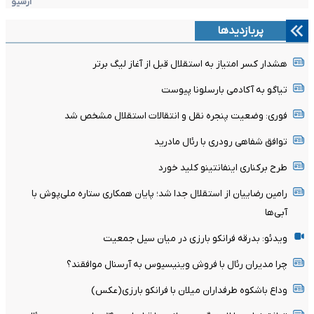
آرشیو
پربازدیدها
هشدار کسر امتیاز به استقلال قبل از آغاز لیگ برتر
تیاگو به آکادمی بارسلونا پیوست
فوری: وضعیت پنجره نقل و انتقالات استقلال مشخص شد
توافق شفاهی رودری با رئال مادرید
طرح برکناری اینفانتینو کلید خورد
رامین رضاییان از استقلال جدا شد؛ پایان همکاری ستاره ملی‌پوش با
آبی‌ها
ویدئو: بدرقه فرانکو بارزی در میان سیل جمعیت
چرا مدیران رئال با فروش وینیسیوس به آرسنال موافقند؟
وداع باشکوه طرفداران میلان با فرانکو بارزی(عکس)