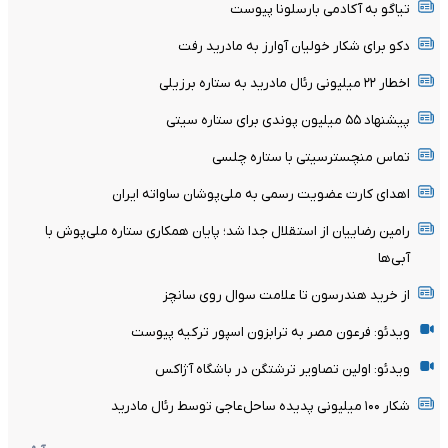
تیاگو به آکادمی بارسلونا پیوست
دکو برای شکار خولیان آوارز به مادرید رفت
اخطار ۲۲ میلیونی رئال مادرید به ستاره برزیلی
پیشنهاد ۵۵ میلیون پوندی برای ستاره سیتی
تماس منچسترسیتی با ستاره چلسی
اهدای کارت عضویت رسمی به ملی‌پوشان ساواته ایران
رامین رضاییان از استقلال جدا شد؛ پایان همکاری ستاره ملی‌پوش با
آبی‌ها
از خرید هندرسون تا علامت سوال روی سانچز
ویدئو: فرعون مصر به ترابزون اسپور ترکیه پیوست
ویدئو: اولین تصاویر ترشتگن در باشگاه آژاکس
شکار ۱۰۰ میلیونی پدیده ساحل‌عاجی توسط رئال مادرید