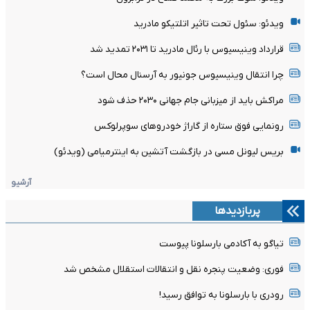
ویدئو: سئول تحت تاثیر اتلتیکو مادرید
قرارداد وینیسیوس با رئال مادرید تا ۲۰۳۱ تمدید شد
چرا انتقال وینیسیوس جونیور به آرسنال محال است؟
مراکش باید از میزبانی جام جهانی ۲۰۳۰ حذف شود
رونمایی فوق ستاره از گاراژ خودروهای سوپرلوکس
بریس لیونل مسی در بازگشت آتشین به اینترمیامی (ویدئو)
آرشیو
پربازدیدها
تیاگو به آکادمی بارسلونا پیوست
فوری: وضعیت پنجره نقل و انتقالات استقلال مشخص شد
رودری با بارسلونا به توافق رسید!