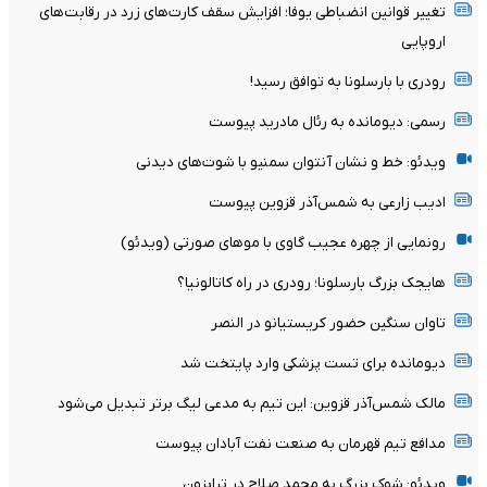
تغییر قوانین انضباطی یوفا؛ افزایش سقف کارت‌های زرد در رقابت‌های
اروپایی
رودری با بارسلونا به توافق رسید!
رسمی: دیومانده به رئال مادرید پیوست
ویدئو: خط و نشان آنتوان سمنیو با شوت‌های دیدنی
ادیب زارعی به شمس‌آذر قزوین پیوست
رونمایی از چهره عجیب گاوی با موهای صورتی (ویدئو)
هایجک بزرگ بارسلونا؛ رودری در راه کاتالونیا؟
تاوان سنگین حضور کریستیانو در النصر
دیومانده برای تست پزشکی وارد پایتخت شد
مالک شمس‌آذر قزوین: این تیم به مدعی لیگ برتر تبدیل می‌شود
مدافع تیم قهرمان به صنعت نفت آبادان پیوست
ویدئو: شوک بزرگ به محمد صلاح در ترابزون