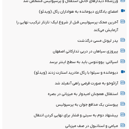
ورزشگاه دیدارهای خانگی استقلال و پرسپولیس مشخص شد
امضای یادگاری دیومانده به هواداران رئال (ویدئو)
آخرین محک پرسپولیس قبل از شروع لیگ؛ تارتار ترکیب نهایی را
آزمایش می‌کند
پدر لیونل مسی درگذشت
پیروزی سپاهان در دربی تدارکاتی اصفهان
اسپالتی: یوونتوس باید به سطح اینتر برسد
دیومانده و سیلوا با رئال مادرید استارت زدند (ویدئو)
آرائوخو به صورت قرضی راهی آنفیلد شد
استقلال همچنان امیدوار به میزبانی در بصره
پیوستن یک مدافع جوان به پرسپولیس
پیشنهاد دوم به سیتی و فشار برای نهایی کردن انتقال
میامی و استانبول در صف میزبانی