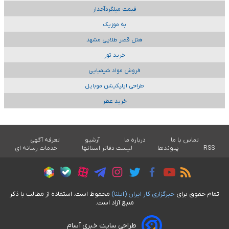
قیمت میلگردآجدار
به موزیک
هتل قصر طلایی مشهد
خرید تور
فروش مواد شیمیایی
طراحی اپلیکیشن موبایل
خرید عطر
تماس با ما
درباره ما
آرشیو
تعرفه آگهی
RSS
پیوندها
لیست دفاتر استانها
خدمات رسانه ای
تمام حقوق برای
خبرگزاری کار ايران (ايلنا)
محفوظ است. استفاده از مطالب با ذکر
منبع آزاد است.
طراحی سایت خبری آسام