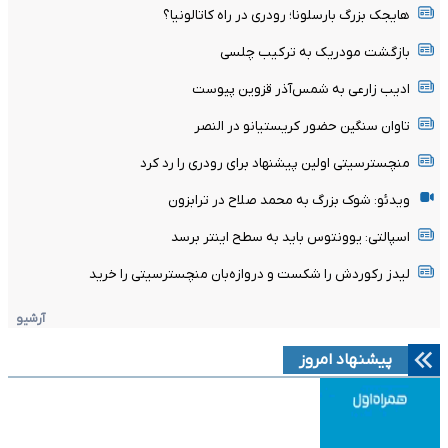
هایجک بزرگ بارسلونا؛ رودری در راه کاتالونیا؟
بازگشت مودریک به ترکیب چلسی
ادیب زارعی به شمس‌آذر قزوین پیوست
تاوان سنگین حضور کریستیانو در النصر
منچسترسیتی اولین پیشنهاد برای رودری را رد کرد
ویدئو: شوک بزرگ به محمد صلاح در ترابزون
اسپالتی: یوونتوس باید به سطح اینتر برسد
لیدز رکوردش را شکست و دروازه‌بان منچسترسیتی را خرید
آرشیو
پیشنهاد امروز