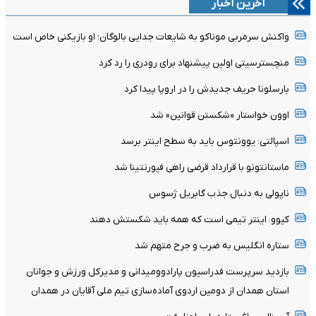
آخرین اخبار
واکنش سرمربی موناکو به شایعات جدایی بالوگان؛ او بازیکنی خاص است
منچسترسیتی اولین پیشنهاد برای رودری را رد کرد
بارسلونا حریف جدیدش را در اروپا پیدا کرد
اوون خواستار «شکستن قوانین» شد
اسپالتی: یوونتوس باید به سطح اینتر برسد
ماستانتونو با قرارداد قرضی راهی فیورنتینا شد
ناپولی به دنبال جذب گابریل ژسوس
کیوو: اینتر تیمی است که همه باید شکستش دهند
ستاره انگلیس به ضرب و جرح متهم شد
بازدید سرپرست فدراسیون پارادوومیدانی و مدیرکل ورزش و جوانان
استان همدان از دومین اردوی آماده‌سازی تیم ملی آقایان در همدان