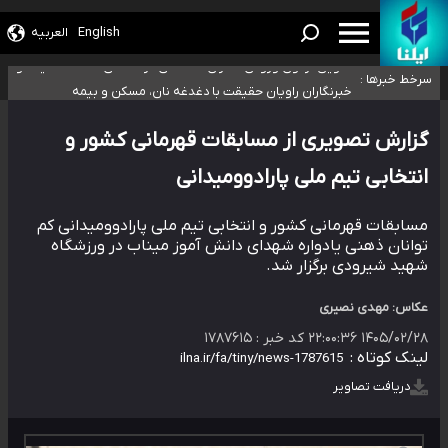
۴۰ تا ۵۰ روز گرمای نسبی در پیش داریم/ دمای تهران به ۳۸ درجه می‌رسد
موضع وزارت بهداشت درباره ظرفیت پزشکی کنکور ۱۴۰۵: خواستار اصلاح ظرفیت‌ها
English
العربیه
هستیم، اما هنوز پاسخ مشخصی نگرفته‌ایم
تعویق آزمون ورودی دکترای تخصصی فرماندهی صحنه عملیات و دکترای
تخصصی جغرافیای نظامی دافوس آجا
خبرنگاران راویان حقیقت با دغدغه نان، مسکن و بیمه
سرخط خبرها :
آخرین وضعیت شیوع عفونت‌های تنفسی در کشور/ خوزستان و کرمان بالاتر از
آستانه هشدار
گزارش تصویری از مسابقات قهرمانی کشور و
انتخابی تیم ملی پارادوومیدانی
مسابقات قهرمانی کشور و انتخابی تیم ملی پارادوومیدانی کم
توانان ذهنی یادواره شهدای دانش آموز میناب در ورزشگاه
شهید شیرودی برگزار شد.
عکاس: مهدی نصیری
۱۴۰۵/۰۲/۲۸ ۲۲:۰۰:۳۶
کد خبر :
۱۷۸۷۶۱۵
لینک کوتاه :
دریافت تصاویر