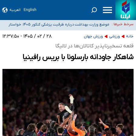
English
العربیه
۴۰ تا ۵۰ روز گرمای نسبی در پیش داریم/ دمای تهران به ۳۸ درجه می‌رسد
موضع وزارت بهداشت درباره ظرفیت پزشکی کنکور ۱۴۰۵: خواستار
سرخط خبرها :
اصلاح ظرفیت‌ها هستیم، اما هنوز پاسخ مشخصی نگرفته‌ایم
تعویق آزمون ورودی دکترای تخصصی فرماندهی صحنه عملیات و
خبرنگاران راویان حقیقت با دغدغه نان، مسکن و بیمه
دکترای تخصصی جغرافیای نظامی دافوس آجا
۲۸ / ۰۲ / ۱۴۰۵ - ۱۲:۳۷:۵۰
خانه
ورزشی
ورزش جهان
آخرین وضعیت شیوع عفونت‌های تنفسی در کشور/ خوزستان و کرمان بالاتر از
قلعه تسخیرناپذیر کاتالان‌ها در لالیگا
آستانه هشدار
شاهکار جاودانه بارسلونا با بریس رافینیا