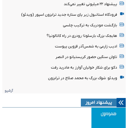
پیشنهاد ۲۲ میلیونی تغییر نمی‌کند
فرودگاه استانبول زیر پای ستاره جدید ترابزون اسپور (ویدئو)
بازگشت مودریک به ترکیب چلسی
هایجک بزرگ بارسلونا؛ رودری در راه کاتالونیا؟
ادیب زارعی به شمس‌آذر قزوین پیوست
تاوان سنگین حضور کریستیانو در النصر
دکو برای شکار خولیان آوارز به مادرید رفت
ویدئو: شوک بزرگ به محمد صلاح در ترابزون
آرشیو
پیشنهاد امروز