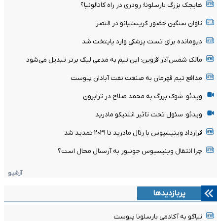
هایجک بزرگ بارسلونا؛ رودری در راه کاتالونیا؟
تاوان سنگین حضور کریستیانو در النصر
دیومانده برای تست پزشکی وارد پایتخت شد
مالک شمس‌آذر قزوین: این تیم به مدعی لیگ برتر تبدیل می‌شود
مدافع تیم قهرمان به صنعت نفت آبادان پیوست
ویدئو: شوک بزرگ به محمد صلاح در ترابزون
ویدئو: سئول تحت تاثیر اتلتیکو مادرید
قرارداد وینیسیوس با رئال مادرید تا ۲۰۳۱ تمدید شد
چرا انتقال وینیسیوس جونیور به آرسنال محال است؟
آرشیو
پربازدیدها
تیاگو به آکادمی بارسلونا پیوست