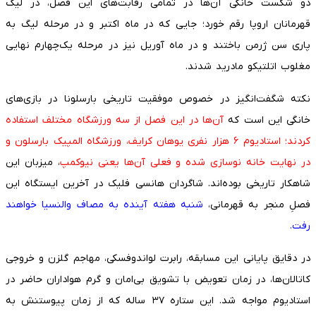
دو شکست خانگی آن‌ها در تمامی رقابت‌های این فصل، در لیگ
قهرمانان اروپا رقم خورد؛ جایی که در ماه اکتبر و در مرحله لیگ به
پاری سن ژرمن باختند و در ماه آوریل نیز در مرحله یک‌چهارم نهایی
مغلوب اتلتیکو مادرید شدند.
نکته شگفت‌انگیز در خصوص موفقیت تاریخی بارسلونا در بازی‌های
خانگی این است که
آن‌ها در این فصل از سه ورزشگاه مختلف استفاده
کردند؛ استادیوم ۶ هزار نفری یوهان کرایف، ورزشگاه المپیک بارسلون و
در نهایت خانه نوسازی شده و فعلی آن‌ها یعنی نیوکمپ
، میزبان این
شاهکار تاریخی بوده‌اند. شاگردان هانسی فلیک در آخرین ایستگاه این
فصلِ منجر به قهرمانی،
شنبه هفته آینده به مصاف والنسیا خواهند
رفت.
در دقایق پایانی این مسابقه، رابرت لواندوفسکی، مهاجم گلزن و خروجی
کاتالان‌ها، در زمان تعویض با تشویق بی‌امان و گرم هواداران حاضر در
استادیوم مواجه شد. این ستاره ۳۷ ساله که از زمان پیوستنش به