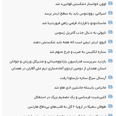
اوون خواستار «شکستن قوانین» شد
اسپالتی: یوونتوس باید به سطح اینتر برسد
ماستانتونو با قرارداد قرضی راهی فیورنتینا شد
ناپولی به دنبال جذب گابریل ژسوس
کیوو: اینتر تیمی است که همه باید شکستش دهند
ستاره انگلیس به ضرب و جرح متهم شد
بازدید سرپرست فدراسیون پارادوومیدانی و مدیرکل ورزش و جوانان
استان همدان از دومین اردوی آماده‌سازی تیم ملی آقایان در همدان
آرسنال سراغ ستاره بارسلونا رفت
ماتیاس یایسله جانشین ادی هاو شد
کلین‌شیت فرعباسی و یک تصمیم بزرگ در استقلال
طوفان بنفیکا در اروپا؛ ۶ گل به قلب‌های بی‌دفاع هارتس