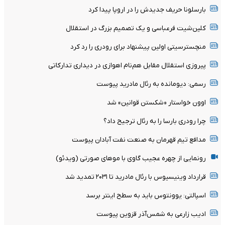
بارسلونا حریف جدیدش را در اروپا پیدا کرد
کلین‌شیت فرعباسی و یک تصمیم بزرگ در استقلال
منچسترسیتی اولین پیشنهاد برای رودری را رد کرد
پیروزی استقلال مقابل هم‌نام اهوازی در دیداری تدارکاتی
رسمی: دیومانده به رئال مادرید پیوست
اوون خواستار «شکستن قوانین» شد
چرا رودری بارسا را به رئال ترجیح داد؟
مدافع تیم قهرمان به صنعت نفت آبادان پیوست
رونمایی از چهره عجیب گاوی با موهای صورتی (ویدئو)
قرارداد وینیسیوس با رئال مادرید تا ۲۰۳۱ تمدید شد
اسپالتی: یوونتوس باید به سطح اینتر برسد
ادیب زارعی به شمس‌آذر قزوین پیوست