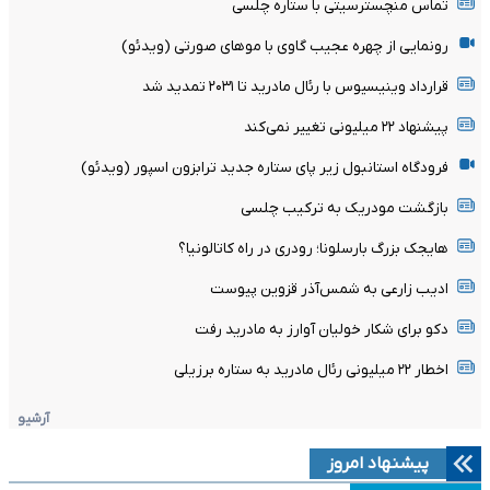
تماس منچسترسیتی با ستاره چلسی
رونمایی از چهره عجیب گاوی با موهای صورتی (ویدئو)
قرارداد وینیسیوس با رئال مادرید تا ۲۰۳۱ تمدید شد
پیشنهاد ۲۲ میلیونی تغییر نمی‌کند
فرودگاه استانبول زیر پای ستاره جدید ترابزون اسپور (ویدئو)
بازگشت مودریک به ترکیب چلسی
هایجک بزرگ بارسلونا؛ رودری در راه کاتالونیا؟
ادیب زارعی به شمس‌آذر قزوین پیوست
دکو برای شکار خولیان آوارز به مادرید رفت
اخطار ۲۲ میلیونی رئال مادرید به ستاره برزیلی
آرشیو
پیشنهاد امروز