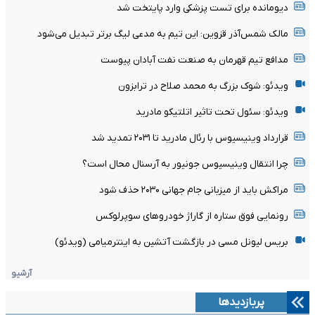
دیومانده برای تست پزشکی وارد پایتخت شد
مالک شمس‌آذر قزوین: این تیم به مدعی لیگ برتر تبدیل می‌شود
مدافع تیم قهرمان به صنعت نفت آبادان پیوست
ویدئو: شوک بزرگ به محمد صلاح در ترابزون
ویدئو: سئول تحت تاثیر اتلتیکو مادرید
قرارداد وینیسیوس با رئال مادرید تا ۲۰۳۱ تمدید شد
چرا انتقال وینیسیوس جونیور به آرسنال محال است؟
مراکش باید از میزبانی جام جهانی ۲۰۳۰ حذف شود
رونمایی فوق ستاره از گاراژ خودروهای سوپرلوکس
بریس لیونل مسی در بازگشت آتشین به اینترمیامی (ویدئو)
آرشیو
پربازدیدها