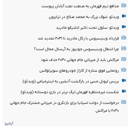
مدافع تیم قهرمان به صنعت نفت آبادان پیوست
ویدئو: شوک بزرگ به محمد صلاح در ترابزون
ویدئو: سئول تحت تاثیر اتلتیکو مادرید
قرارداد وینیسیوس با رئال مادرید تا ۲۰۳۱ تمدید شد
چرا انتقال وینیسیوس جونیور به آرسنال محال است؟
مراکش باید از میزبانی جام جهانی ۲۰۳۰ حذف شود
رونمایی فوق ستاره از گاراژ خودروهای سوپرلوکس
بریس لیونل مسی در بازگشت آتشین به اینترمیامی (ویدئو)
شکست غیرمنتظره قهرمان لیگ برتر در بازی دوستانه (ویدئو)
درخواست از دولت اسپانیا برای بازنگری در میزبانی مشترک جام جهانی
۲۰۳۰ با مراکش
آرشیو