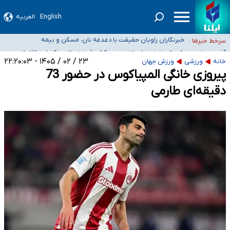
English
العربیه
تعویق آزمون ورودی دکترای تخصصی فرماندهی صحنه عملیات و دکترای تخصصی
جغرافیای نظامی دافوس آجا
خبرنگاران راویان حقیقت با دغدغه نان، مسکن و بیمه
سرخط خبرها :
آخرین وضعیت شیوع عفونت‌های تنفسی در کشور/ خوزستان و
کرمان بالاتر از آستانه هشدار
هیچ پرستاری بازداشت یا اخراج نشده است/ از رئیس جمهور خواستیم ورود کند
۲۳ / ۰۲ / ۱۴۰۵ - ۲۲:۲۰:۰۳
خانه
ورزشی
ورزش جهان
پیروزی خانگی المپیاکوس در حضور 73
ثبت‌نام بخش عمده دانش‌آموزان مدارس ایرانی امارات در کشور/ درباره محصلان
باقی‌مانده در دبی متناسب با شرایط جدید تصمیم‌گیری می‌شود
دقیقه‌ای طارمی