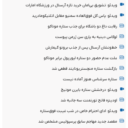
ویدئو: تشویق بی‌امان خرید تازه آرسنال در ورزشگاه امارات
ویدئو: پاس گل فوق‌العاده سمنیو مقابل اتلتیکومادرید
رقابت داغ دو باشگاه برای جذب ستاره موناکو
لوکاس دینیه به پاری سن ژرمن پیوست
خط‌ونشان آرسنال پس از جذب برونو گیمارش
علت عدم حضور دو ستاره لیورپول برابر موناکو
بازگشت ستاره منچستریونایتد قطعی شد
ستاره سرشناس هنوز آماده نیست
ویدئو: درخشش ستاره بایرن مونیخ
اودینزه فاتح تورنمنت سه جانبه شد
ویدئو: ادای احترام خاص در شب غیبت فوق‌ستاره
مقصد جدید مهاجم سابق پرسپولیس مشخص شد