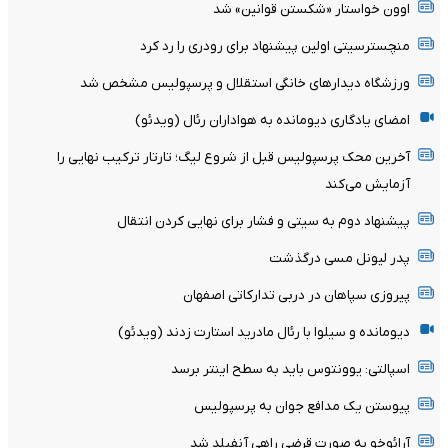
اوون خواستار «شکستن قوانین» شد
منچسترسیتی اولین پیشنهاد برای رودری را رد کرد
ورزشگاه دیدارهای خانگی استقلال و پرسپولیس مشخص شد
امضای یادگاری دیومانده به هواداران رئال (ویدئو)
آخرین محک پرسپولیس قبل از شروع لیگ؛ تارتار ترکیب نهایی را
آزمایش می‌کند
پیشنهاد دوم به سیتی و فشار برای نهایی کردن انتقال
پدر لیونل مسی درگذشت
پیروزی سپاهان در دربی تدارکاتی اصفهان
دیومانده و سیلوا با رئال مادرید استارت زدند (ویدئو)
اسپالتی: یوونتوس باید به سطح اینتر برسد
پیوستن یک مدافع جوان به پرسپولیس
آرائوخو به صورت قرضی راهی آنفیلد شد