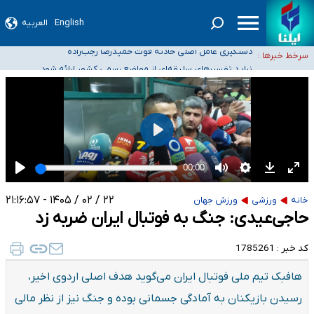
سیدحسن خمینی عزادار شد
English
العربیه
آمار خودکشی نسبت به سال‌های قبل افزایش نیافته است
دستگیری عامل اصلی حادثه فوت حمیدرضا رجب‌زاده
سرخط خبرها :
نباید تفسیرهای سلیقه‌ای از مواضع رسمی کشور ارائه شود
«زیرمیزی» برای داوطلبان پزشکی سراب است/ دریافت‌های غیرمتعارف در شأن پزشکی
و کشورمان نیست/ نظام سلامت جلوی این رویه را بگیرد
۲۲ / ۰۲ / ۱۴۰۵ - ۲۱:۱۶:۵۷
خانه
ورزشی
ورزش جهان
حاجی‌عیدی: جنگ به فوتبال ایران ضربه زد
کد خبر :
1785261
هافبک تیم ملی فوتبال ایران می‌گوید هدف اصلی اردوی اخیر،
رسیدن بازیکنان به آمادگی جسمانی بوده و جنگ نیز از نظر مالی