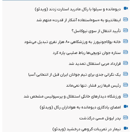
دیومانده و سیلوا با رئال مادرید استارت زدند (ویدئو)
اینفانتینو به «سوءاستفاده آشکار از قدرت» متهم شد
تأیید انتقال از سوی نیوکاسل؟
خانه بوکاجونیورز به ورزشگاهی ۸۰ هزار نفری تبدیل می‌شود
ستاره جوان توپچی‌ها رباط صلیبی پاره کرد
قرارداد مربی استقلال تمدید شد
یک نگرانی جدی برای تیم جوانان ایران قبل از انتخابی آسیا
رئیس فیفا زیر فشار، تنها نمی‌ماند
ورزشگاه دیدارهای خانگی استقلال و پرسپولیس مشخص شد
امضای یادگاری دیومانده به هواداران رئال (ویدئو)
پدر لیونل مسی درگذشت
نیمار در تمرینات گروهی درخشید (ویدئو)