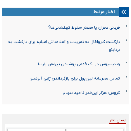
اخبار مرتبط
قربانی بحران یا معمار سقوط کهکشانی‌ها؟
بازگشت کارواخال به تمرینات و آماده‌باش امباپه برای بازگشت به
برنابئو
وینیسیوس در یک قدمی پوشیدن پیراهن بارسا
تماس محرمانه لیورپول برای بازگرداندن ژابی آلونسو
کروس: هرگز این‌قدر ناامید نبودم
ارسال نظر