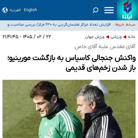
English
العربیه
ضرورت آموزش حریم خصوصی در فضای آنلاین در مدارس/ هزینه‌های سنگین
اجتماعی انتشار تصاویر خصوصی برای قربانیان/ سوءاستفاده مجرمان از ترس
افزایش تعداد مراکز همسان‌گزینی به ۲۳۰ مرکز/ بررسی صلاحیت و
سرخط خبرها :
رسوایی
نظارت‌ها به سازمان تبلیغات واگذار شده است
۴۰ تا ۵۰ روز گرمای نسبی در پیش داریم/ دمای تهران به ۳۸ درجه
می‌رسد
موضع وزارت بهداشت درباره ظرفیت پزشکی کنکور ۱۴۰۵: خواستار اصلاح ظرفیت‌ها
۲۲ / ۰۲ / ۱۴۰۵ - ۲۱:۴۱:۴۵
خانه
ورزشی
ورزش جهان
هستیم، اما هنوز پاسخ مشخصی نگرفته‌ایم
تعویق آزمون ورودی دکترای تخصصی فرماندهی صحنه عملیات و دکترای تخصصی
آقای مقدس علیه آقای خاص
جغرافیای نظامی دافوس آجا
واکنش جنجالی کاسیاس به بازگشت مورینیو؛
باز شدن زخم‌های قدیمی