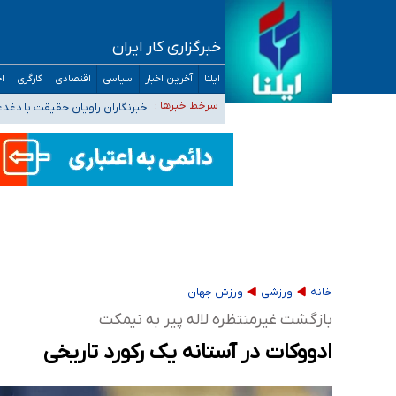
خبرگزاری کار ایران
تعویق آزمون ورودی دکترای تخصصی فرماندهی 
ایلنا
آخرین اخبار
سیاسی
اقتصادی
کارگری
اج
خبرنگاران راویان حقیقت با دغد
سرخط خبرها :
آخرین وضعیت شیوع عفونت‌های تن
هیچ پرستاری بازداشت یا اخراج نشده است/ از 
ثبت‌نام بخش عمده دانش‌آموزان مدارس ایرانی ا
خانه
ورزشی
ورزش جهان
بازگشت غیرمنتظره لاله پیر به نیمکت
ادووکات در آستانه یک رکورد تاریخی