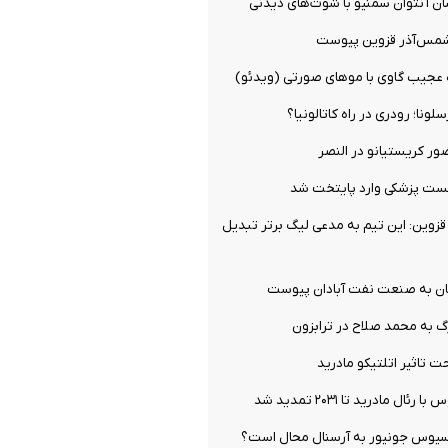
ان آنتوان سمنیو با شوت‌های دیدنی
شمس‌آذر قزوین پیوست
ه عجیب گاوی با موهای صورتی (ویدئو)
ونا؛ رودری در راه کاتالونیا؟
ور کریستیانو در النصر
تست پزشکی وارد پایتخت شد
زوین: این تیم به مدعی لیگ برتر تبدیل
ان به صنعت نفت آبادان پیوست
گ به محمد صلاح در ترابزون
 تاثیر اتلتیکو مادرید
ال مادرید تا ۲۰۳۱ تمدید شد
یسیوس جونیور به آرسنال محال است؟