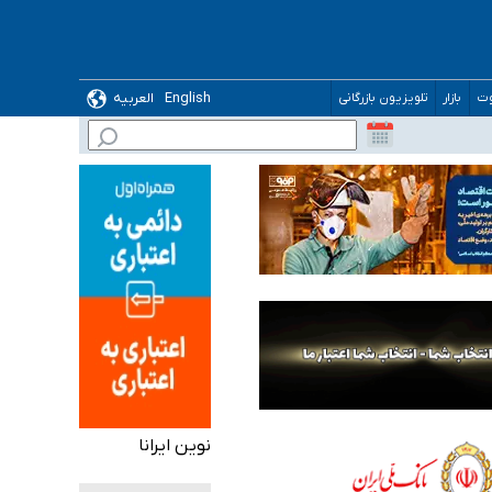
English
العربیه
وت
بازار
تلویزیون بازرگانی
 می‌شود
نوین ایرانا