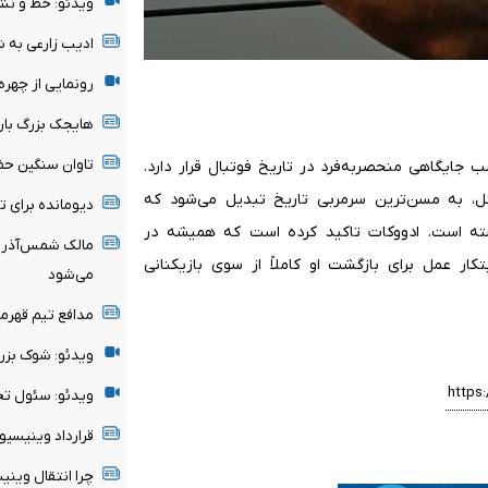
ویدئو: خط و نش
ادیب زارعی به 
رونمایی از چهر
هایجک بزرگ بارسل
تاوان سنگین حض
ایگاهی منحصر‌به‌فرد در تاریخ فوتبال قرار دارد.
ی‌هاگل، به مسن‌ترین سرمربی تاریخ تبدیل می‌شود که
دیومانده برای 
ته است. ادووکات تاکید کرده است که همیشه در
مالک شمس‌آذر ق
ر عمل برای بازگشت او کاملاً از سوی بازیکنانی
می‌شود
مدافع تیم قهرم
ویدئو: شوک بزر
ویدئو: سئول تحت
قرارداد وینیسیوس با رئ
چرا انتقال وین