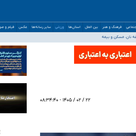
صحنه عملیات و دکترای تخصصی جغرافیای نظامی دافوس آجا
تماعی
فرهنگ و هنر
بین الملل
استان‌ها
ورزشی
سایر رسانه‌ها
عکس
فیلم و ص
غه نان، مسکن و بیمه
فسی در کشور/ خوزستان و کرمان بالاتر از آستانه هشدار
رئیس جمهور خواستیم ورود کند
مارات در کشور/ درباره محصلان باقی‌مانده در دبی متناسب با شرایط جدید تصمیم‌گیری
۲۲ / ۰۲ / ۱۴۰۵ - ۰۸:۳۴:۴۰