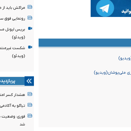
مراکش باید از میزبانی
رونمایی فوق ست
بریس لیونل مسی
(ویدئو)
شکست غیرمنتظره
(ویدئو)
ویدیو)
ی ملی‌پوشان(ویدیو)
پربازدید
هشدار کسر امتیا
تیاگو به آکادمی
فوری: وضعیت پن
شد