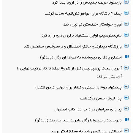
بارسلونا حریف جدیدش را در اروپا پیدا کرد
جنگ ۴ باشگاه برای جواهر فنرباغچه شدت گرفت
اوون خواستار «شکستن قوانین» شد
منچسترسیتی اولین پیشنهاد برای رودری را رد کرد
ورزشگاه دیدارهای خانگی استقلال و پرسپولیس مشخص شد
امضای یادگاری دیومانده به هواداران رئال (ویدئو)
آخرین محک پرسپولیس قبل از شروع لیگ؛ تارتار ترکیب نهایی را
آزمایش می‌کند
پیشنهاد دوم به سیتی و فشار برای نهایی کردن انتقال
پدر لیونل مسی درگذشت
پیروزی سپاهان در دربی تدارکاتی اصفهان
دیومانده و سیلوا با رئال مادرید استارت زدند (ویدئو)
اسپالتی: یوونتوس باید به سطح اینتر برسد