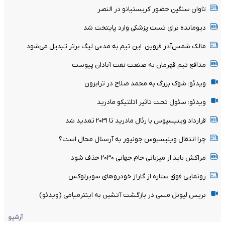
تاوان سنگین حضور کریستیانو در النصر
دیومانده برای تست پزشکی وارد پایتخت شد
مالک شمس‌آذر قزوین: این تیم به مدعی لیگ برتر تبدیل می‌شود
مدافع تیم قهرمان به صنعت نفت آبادان پیوست
ویدئو: شوک بزرگ به محمد صلاح در ترابزون
ویدئو: سئول تحت تاثیر اتلتیکو مادرید
قرارداد وینیسیوس با رئال مادرید تا ۲۰۳۱ تمدید شد
چرا انتقال وینیسیوس جونیور به آرسنال محال است؟
مراکش باید از میزبانی جام جهانی ۲۰۳۰ حذف شود
رونمایی فوق ستاره از گاراژ خودروهای سوپرلوکس
بریس لیونل مسی در بازگشت آتشین به اینترمیامی (ویدئو)
آرشیو