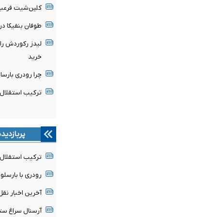
کلین‌شیت فرعبا
طوفان بنفیکا در اروپا؛ ۶ گل به قلب‌ها
لیدز رکوردش را
خرید
چرا رودری بارسا 
ترکیب استقلال 
پربازدید
ترکیب استقلال 
رودری با بارسلون
آخرین اخبار نقل 
آرسنال سراغ ستا