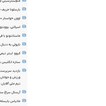
منچسترسیتی اولی
بارسلونا حریف ج
اوون خواستار «
اسپالتی: یوونتو
ماستانتونو با قر
ناپولی به دنبا
کیوو: اینتر تی
ستاره انگلیس ب
بازدید سرپرست 
ورزش و جوانان ا
تیم ملی آقایان 
آرسنال سراغ ستا
ماتیاس یایسله 