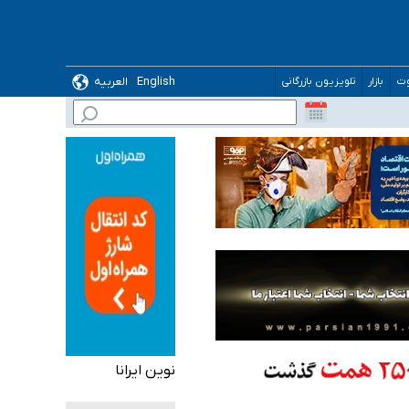
ده
English
العربیه
وت
بازار
تلویزیون بازرگانی
نوین ایرانا