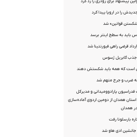
ن پیشنهاد برای رودری را رد کرد
دیدش را در اروپا پیدا کرد
شکستن قوانین» شد
س باید به سطح اینتر برسد
ارداد قرضی راهی فیورنتینا شد
ل جذب گابریل ژسوس
می است که همه باید شکستش دهند
ه ضرب و جرح متهم شد
فدراسیون پارادوومیدانی و مدیرکل
ستان همدان از دومین اردوی آماده‌سازی
در همدان
ره بارسلونا رفت
جانشین ادی هاو شد