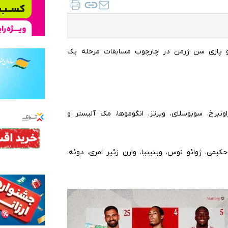
ب تیم های لیورپول و پاری سن ژرمن در چارچوب مسابقات مرحله یک
اونبرخ، سوبوسلای، ویرتز، انگوموها، مک آلیستر و
کیمی، ژوائو نوس، ویتینیا، وارن زئیر امری، دوئه،