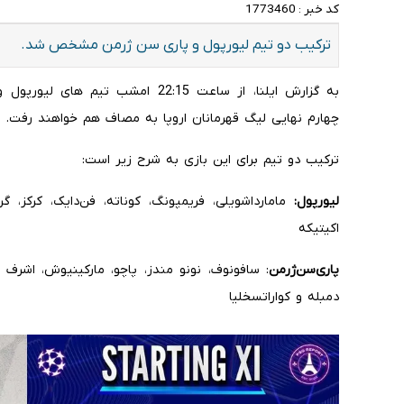
کد خبر :
1773460
ترکیب دو تیم لیورپول و پاری سن ژرمن مشخص شد.
به گزارش ایلنا، از ساعت 22:15 امش
چهارم نهایی لیگ قهرمانان اروپا به مصاف هم خواهند رفت.
ترکیب دو تیم برای این بازی به شرح زیر است:
لیورپول:
مامارداشویلی، فریمپونگ، کوناته، فن‌دایک، کرکز، گر
اکیتیکه
پاری‌سن‌ژرمن
: سافونوف، نونو مندز، پاچو، مارکینیوش، اشرف ح
دمبله و کواراتسخلیا