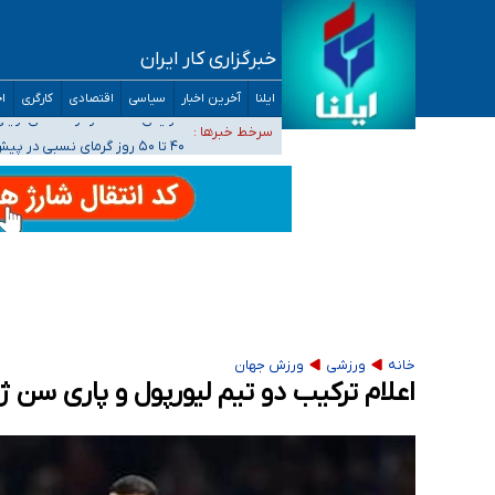
خبرگزاری کار ایران
ضرورت آموزش حریم خصوصی در فضای آنلاین در 
ایلنا
آخرین اخبار
سیاسی
اقتصادی
کارگری
اج
مجرمان از ترس رسوایی
افزایش تعداد مراکز همسان‌گزینی به ۲۳۰ مرکز/ بررسی صلاحیت و نظارت‌ها به سازمان تبلیغات واگذار شده است
سرخط خبرها :
۴۰ تا ۵۰ روز گرمای نسبی در پیش داریم/ دمای تهران به ۳۸ درجه می‌رسد
موضع وزارت بهداشت درباره ظرفیت پزشکی کنکور ۱۴۰۵: خواستار اصلاح ظرفیت‌ها هستیم، اما هنوز پاسخ مشخصی نگرفت
تعویق آزمون ورودی دکترای تخصصی فرماندهی 
خانه
ورزشی
ورزش جهان
اعلام ترکیب دو تیم لیورپول و پاری سن ژ