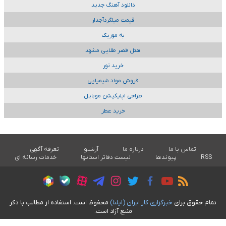
دانلود آهنگ جدید
قیمت میلگردآجدار
به موزیک
هتل قصر طلایی مشهد
خرید تور
فروش مواد شیمیایی
طراحی اپلیکیشن موبایل
خرید عطر
تماس با ما
درباره ما
آرشیو
تعرفه آگهی
RSS
پیوندها
لیست دفاتر استانها
خدمات رسانه ای
تمام حقوق برای
خبرگزاری کار ايران (ايلنا)
محفوظ است. استفاده از مطالب با ذکر
منبع آزاد است.