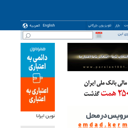
English
العربیه
وت
بازار
تلویزیون بازرگانی
وی این
ده
نوین ایرانا