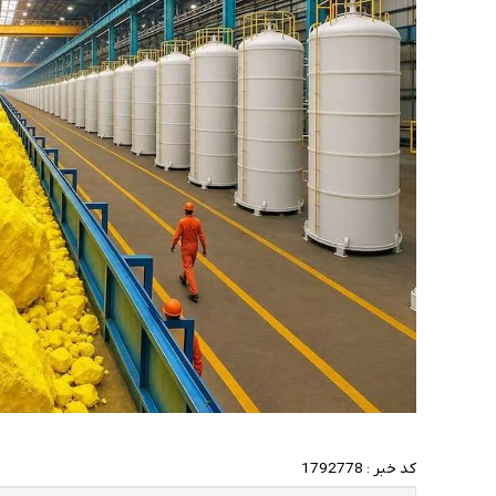
کد خبر :
1792778