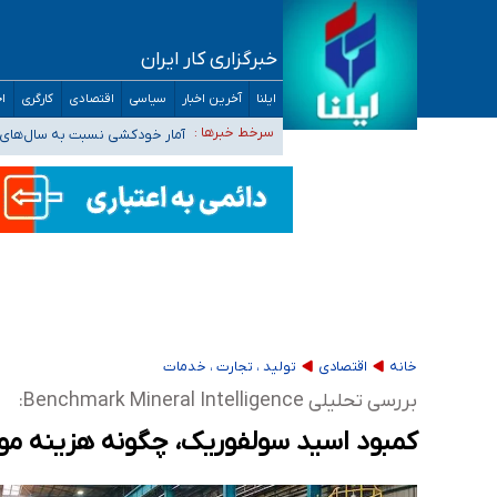
خبرگزاری کار ایران
سیدحسن خمینی عزادار شد
ایلنا
آخرین اخبار
سیاسی
اقتصادی
کارگری
اج
آمار خودکشی نسبت به سال‌های 
سرخط خبرها :
دستگیری عامل اصلی حادثه فوت 
نباید تفسیرهای سلیقه‌ای از مواضع رسمی کشور 
«زیرمیزی» برای داوطلبان پزشکی سراب است/ دری
خانه
اقتصادی
تولید ، تجارت ، خدمات
بررسی تحلیلی Benchmark Mineral Intelligence:
کمبود اسید سولفوریک، چگونه هزینه مواد