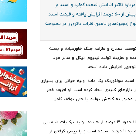
Benchmark در گزارشی ویژه درباره تاثیر افزایش قیمت گوگرد و اسید بر
صنایع معدنی اعلام کرد: قیمت گوگرد از ابتدای جنگ ایران بیش از ۵۰ درصد افزایش یافته و قیمت اسید
 زنجیره‌های تامین فلزات باتری را در بحبوحه
توسعه معادن و فلزات، جنگ خاورمیانه و بسته
 هزینه تولید لیتیوم، نیکل و سایر مواد
 توجهی افزایش داده است.
» مدیر تحقیقات مواد اولیه در Benchmark گفت: اسید سولفوریک یک ماده اولیه حیاتی برای بسیاری
ر بازارهای کلیدی ایجاد کرده است. او افزود: خطر
ی مجبور به کاهش تولید یا حتی توقف کامل
Benchmark اعلام کرد که اسید سولفوریک قبلا حدود ۳ درصد از هزینه تولید ترکیبات شیمیایی
لیتیوم از سنگ را تشکیل می‌داد، در حالی که هم‌اکنون این رقم به ۱۱ درصد رسیده است و با پیشی گرفتن از