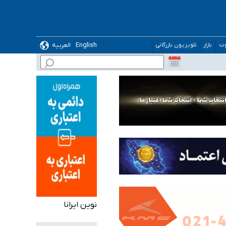
English
العربیه
وت
بازار
تلویزیون بازرگانی
گیرد
نوین ایرانا