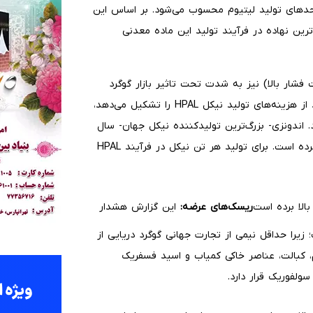
هزینه عملیاتی مستقیم(C1) در برخی واحدهای تولید لیتیوم محسوب می‌شود. بر اساس این
رین نهاده در فرآیند تولید این ماده معدنی
H (لیچینگ اسیدی تحت فشار بالا) نیز به شدت تحت تاثیر بازار گوگرد
قرار گرفته است. Benchmark گفت: گوگرد هم اکنون ۴۲ درصد از هزینه‌های تولید نیکل HPAL را تشکیل می‌دهد،
 درگیری خاورمیانه این میزان ۲۶ درصد بود. اندونزی- بزرگ‌ترین تولیدکننده نیکل جهان- سال
گذشته ۷۶ درصد از گوگرد وارداتی خود را از خاورمیانه تامین کرده است. برای تولید هر تن نیکل در فرآیند HPAL
ریسک‌های عرضه:
این گزارش هشدار
یرا حداقل نیمی از تجارت جهانی گوگرد دریایی از
م، کبالت، عناصر خاکی کمیاب و اسید فسفریک