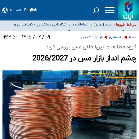
English
العربیه
شیب آسیب‌های اجتماعی در کشور افزایشی است
رصد زنجیره‌ای معاملات برای شناسایی پولشویی/ کم‌اظهاری و
سرخط خبرها :
بیش‌اظهاری زیر ذره‌بین مالیاتی
«حسین آقایاری» تراستی ابربدهکار کیست؟/ غارت پول نفت کشور با
پاسپورت ایرانی- افغانستانی
آسیب‌های جنگ، صدور گواهینامه موتورسواری زنان را به تأخیر انداخت
۰۹ / ۰۲ / ۱۴۰۵ - ۱۲:۱۴:۵۰
خانه
اقتصادی
فولاد و معدن
درخواست جلسه نمایندگان با رئیس‌جمهور برای تصمیم‌گیری درباره حذف شرکت‌های
گروه مطالعات بین‌المللی مس بررسی کرد؛
پیمانکاری/ مصوبه دولت انتظار مجلس و نیروهای شرکتی را تأمین نکرد
چشم انداز بازار مس در 2026/2027