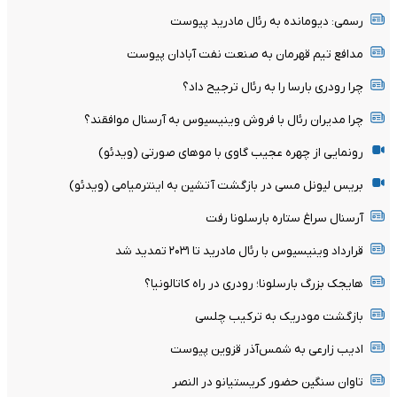
رسمی: دیومانده به رئال مادرید پیوست
مدافع تیم قهرمان به صنعت نفت آبادان پیوست
چرا رودری بارسا را به رئال ترجیح داد؟
چرا مدیران رئال با فروش وینیسیوس به آرسنال موافقند؟
رونمایی از چهره عجیب گاوی با موهای صورتی (ویدئو)
بریس لیونل مسی در بازگشت آتشین به اینترمیامی (ویدئو)
آرسنال سراغ ستاره بارسلونا رفت
قرارداد وینیسیوس با رئال مادرید تا ۲۰۳۱ تمدید شد
هایجک بزرگ بارسلونا؛ رودری در راه کاتالونیا؟
بازگشت مودریک به ترکیب چلسی
ادیب زارعی به شمس‌آذر قزوین پیوست
تاوان سنگین حضور کریستیانو در النصر