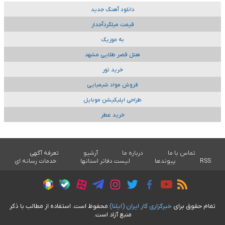
دانلود آهنگ جدید
قیمت میلگردآجدار
به موزیک
هتل قصر طلایی مشهد
خرید تور
فروش مواد شیمیایی
طراحی اپلیکیشن موبایل
خرید عطر
تماس با ما
درباره ما
آرشیو
تعرفه آگهی
RSS
پیوندها
لیست دفاتر استانها
خدمات رسانه ای
تمام حقوق برای
خبرگزاری کار ايران (ايلنا)
محفوظ است. استفاده از مطالب با ذکر
منبع آزاد است.