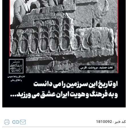
کد خبر :
1810092