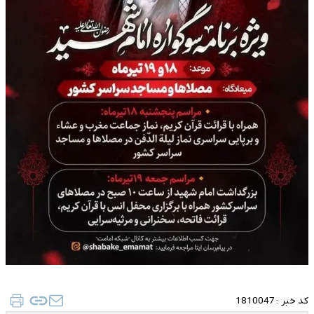
کد خبر :
1810047