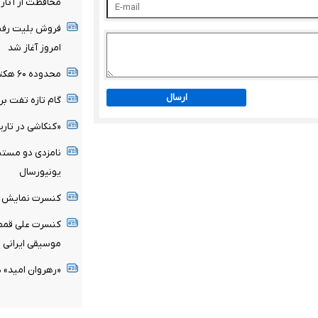
محافظت از آثار ت
فروش بلیت رفت 
امروز آغاز شد
محدوده ۶۰ هکتاری شهر قدیم قاین بازنگری می‌شود
ارسال
گام تازه تفت برا
«کنکاشی در تاری
نامزدی دو مستند
یونیورسال
کنسرت نمایش «
کنسرت علی قمصری
موسیقی ایرانی
«رهروان امید» د