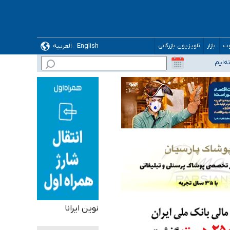
ده
English
العربیه
وت
بازار
تلویزیون بازرگانی
نوین ایرانا