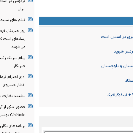
فردوس در آستان
ایران
فیلم های سینما
روز خبرنگار، ف
بری در استان است
رسانه‌ای است که
می‌شوند
رهبر شهید
پیام تبریک رئی
یستان و بلوچستان
خبرنگار
ادای احترام فرم
ستاد
افشار خسروی
 + اینفوگرافیک
تشدید نظارت بر
حضور «یکی از آن
Cinétoile تونس
برنامه‌های یگان