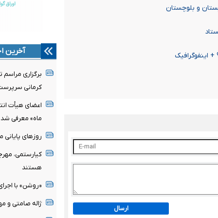
یستان و بلوچستان
ستاد
آخرین اخ
 + اینفوگرافیک
برگزاری مراسم ت
کرمانی سرپرست
اعضای هیأت ان
ماه» معرفی شدن
روزهای پایانی م
کیارستمی، مهرج
هستند
«روشن» با اجرا
ژاله صامتی و مه
ارسال