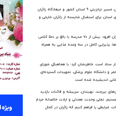
هاشمی با اشاره به موقعیت جغرافیایی خراسان جنوبی به‌عنوان مسیر ترانزیتی ۹ استان کشور و میعادگاه زائران
استان برای استقبال شایسته از زائران خارجی و
استاندار خراسان جنوبی در خصوص وضعیت اسکان و رفاه زائران افزود: بیش از ۷۰ مدرسه با بالغ بر ۵۰۰ کلاس
ها، پذیرایی کامل در سه وعده غذایی به همراه
نکار ستاد است، خاطرنشان کرد: با هماهنگی شورای
احمر و دانشگاه علوم پزشکی، تمهیدات گسترده‌ای
لاتی اندیشیده شده است.
ای بیرجند، نهبندان، سربیشه و قائنات بازدید
هستیم، تجلی وحدت، همدلی و ارادت خالصانه مردم
 شرایطی را فراهم کنیم که زائران در کمال