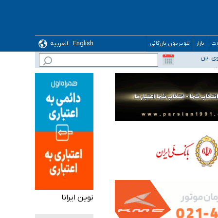
English
العربیه
وت
بازار
تلویزیون بازرگانی
وی این
ده
نوین ایرانا