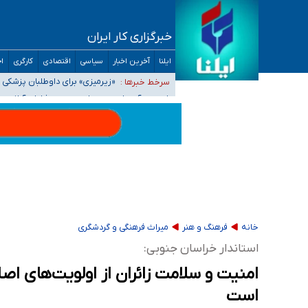
آمار خودکشی نسبت به سال‌های قبل افزایش نی
خبرگزاری کار ایران
دستگیری عامل اصلی حادثه فوت حمیدرضا رجب‌زا
ایلنا
آخرین اخبار
سیاسی
اقتصادی
کارگری
اج
نباید تفسیرهای سلیقه‌ای از مواضع رسمی کشور 
«زیرمیزی» برای داوطلبان پزشک
سرخط خبرها :
رویه را بگیرد
ضرورت آموزش حریم خصوصی در فضای آنلاین در 
مجرمان از ترس رسوایی
خانه
فرهنگ و هنر
میراث فرهنگی و گردشگری
استاندار خراسان جنوبی:
امنیت و سلامت زائران از اولویت‌های اص
است