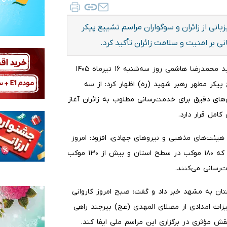
بانی از زائران و سوگواران مراسم تشییع پیکر
ی بر امنیت و سلامت زائران تأکید کرد.
به‌ گزارش ایلنا به نقل از وزارت میراث فرهنگی و گردشگری، سید محمدرضا هاشمی روز سه‌شنبه ۱۶ تیرماه ۱۴۰۵
پیکر مطهر رهبر شهید (ره) اظهار کرد: از سه
تخصصی، برنامه‌ریزی‌های دقیق برای خدمت‌رسانی مطلوب به زائران آغاز
امل قرار دارد.
 هیئت‌های مذهبی و نیروهای جهادی، افزود: امروز
به همت مردم ولایت‌مدار استان، ۳۳۶ موکب فعال شده است که ۱۸۰ موکب در سطح استان و بیش از ۱۳۰ موکب
‌رسانی می‌کنند.
تان به مشهد خبر داد و گفت: صبح امروز کاروانی
ین و تجهیزات امدادی از مصلای المهدی (عج) بیرجند راهی
 مؤثری در برگزاری این مراسم ملی ایفا کند.