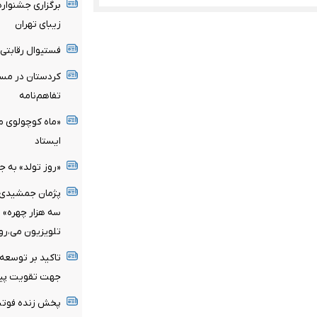
برگزاری جشنوار
زیبای تهران
فستیوال رقابتی پ
کردستان در مسی
تفاهم‌نامه
«ماه کوچولوی م
ایستاد
«روز تولد» به جش
سه هزار چهره» 
تلویزیون می‌،رو
تاکید بر توسعه
جهت تقویت پیو
پخش زنده فوتبال