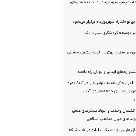
ه انیمیشن «پویان» در دانشکده هنرهای
یانو «کلارا» شهریورماه برگزار می‌شود
ر توسعه گردشگری سبز با یک
ن» بر سکوی بهترین فیلم جشنواره شیلی
نواره‌های ایتالیا و یونان راه یافت
پژمان جمشیدی با «زیرخاکی ۵» به تلویزیون می‌آید/ «مرد
مهران مدیری جمعه‌ها روی آنتن
د
 گفتمان وحدت و ایجاد بسترهای علمی
ندهای میان مذاهب اسلامی
 مارسی و اتلتیک بیلبائو در قاب شبکه